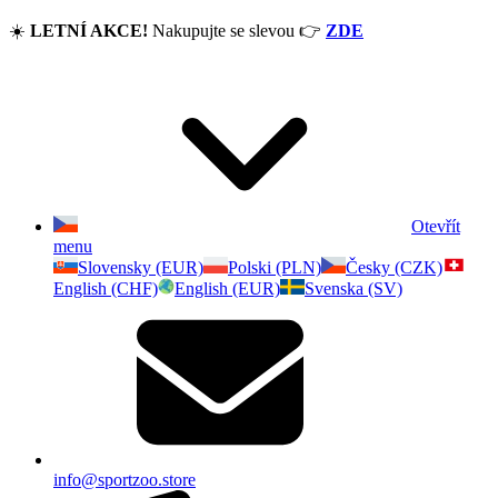
☀️
LETNÍ AKCE!
Nakupujte se slevou
👉
ZDE
Otevřít
menu
Slovensky (EUR)
Polski (PLN)
Česky (CZK)
English (CHF)
English (EUR)
Svenska (SV)
info@sportzoo.store