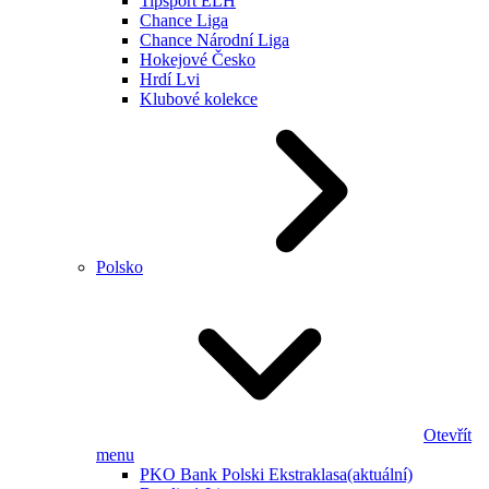
Tipsport ELH
Chance Liga
Chance Národní Liga
Hokejové Česko
Hrdí Lvi
Klubové kolekce
Polsko
Otevřít
menu
PKO Bank Polski Ekstraklasa
(aktuální)