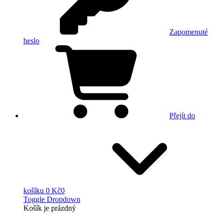
Zapomenuté
heslo
Přejít do
košíku
0 Kč
0
Toggle Dropdown
Košík
je prázdný