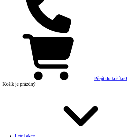
Přejít do košíku
0
Košík
je prázdný
Letní akce