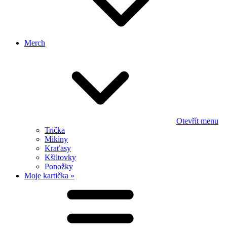
Merch
Otevřít menu
Trička
Mikiny
Kraťasy
Kšiltovky
Ponožky
Moje kartička »