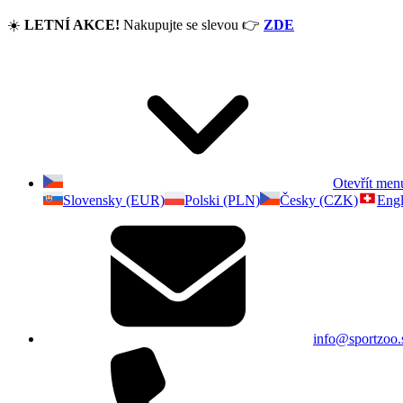
☀️
LETNÍ AKCE!
Nakupujte se slevou
👉
ZDE
Otevřít men
Slovensky (EUR)
Polski (PLN)
Česky (CZK)
Engl
info@sportzoo.