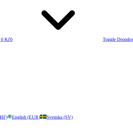
0 Kč
0
Toggle Dropdo
CHF)
English (EUR)
Svenska (SV)