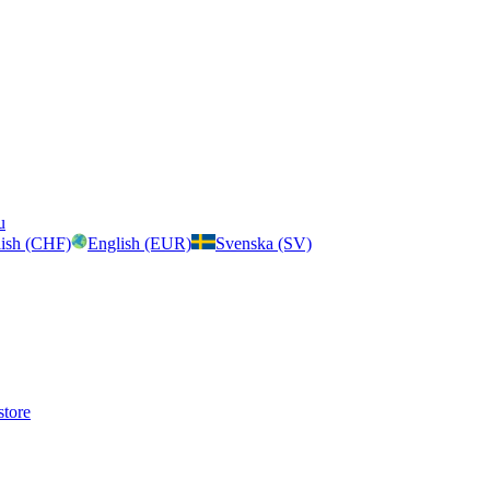
u
ish (CHF)
English (EUR)
Svenska (SV)
store