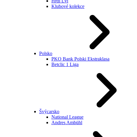
Hrdí Lvi
Klubové kolekce
Polsko
PKO Bank Polski Ekstraklasa
Betclic 1 Liga
Švýcarsko
National League
Andres Ambühl