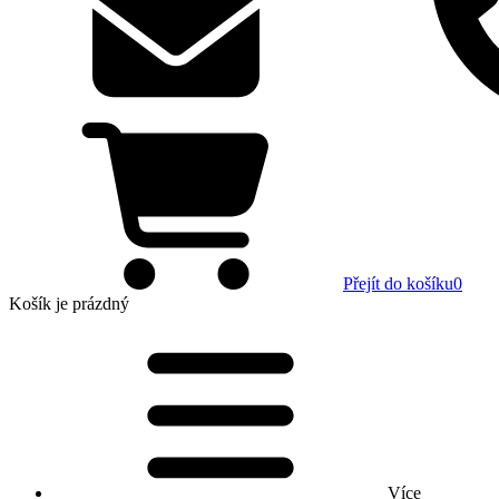
Přejít do košíku
0
Košík
je prázdný
Více