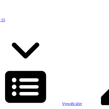
 55
Vytvořit účet