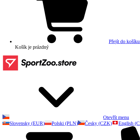
Přejít do košíku
Košík
je prázdný
Otevřít menu
Slovensky (EUR)
Polski (PLN)
Česky (CZK)
English (