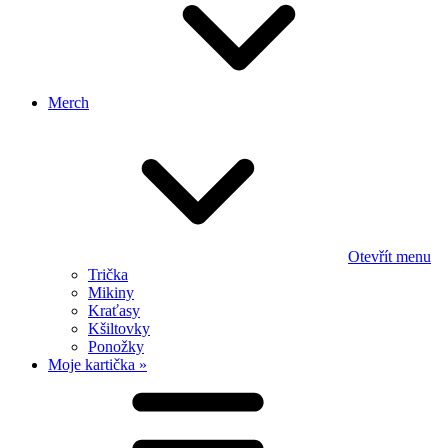
Merch
Otevřít menu
Trička
Mikiny
Kraťasy
Kšiltovky
Ponožky
Moje kartička »