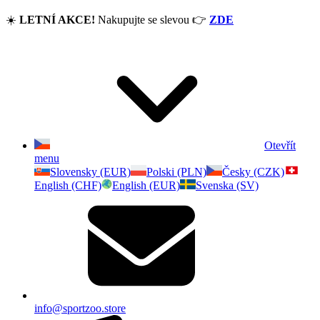
☀️
LETNÍ AKCE!
Nakupujte se slevou
👉
ZDE
Otevřít
menu
Slovensky (EUR)
Polski (PLN)
Česky (CZK)
English (CHF)
English (EUR)
Svenska (SV)
info@sportzoo.store