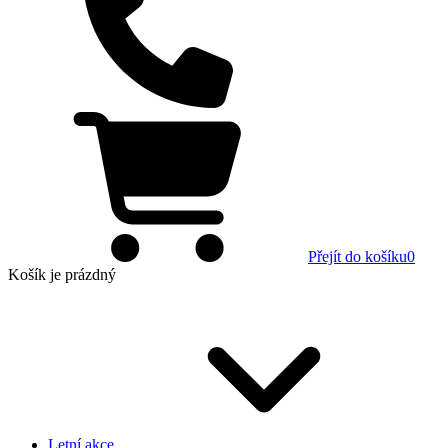
Přejít do košíku
0
Košík
je prázdný
Letní akce