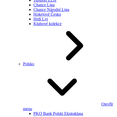
Tipsport ELH
Chance Liga
Chance Národní Liga
Hokejové Česko
Hrdí Lvi
Klubové kolekce
Polsko
Otevřít
menu
PKO Bank Polski Ekstraklasa