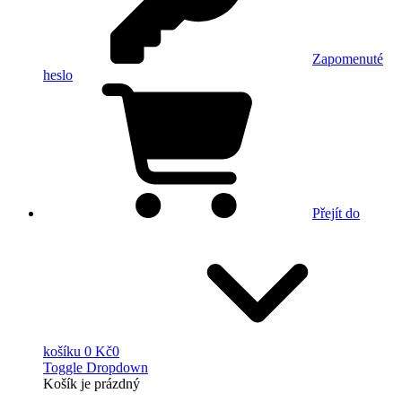
Zapomenuté
heslo
Přejít do
košíku
0 Kč
0
Toggle Dropdown
Košík
je prázdný