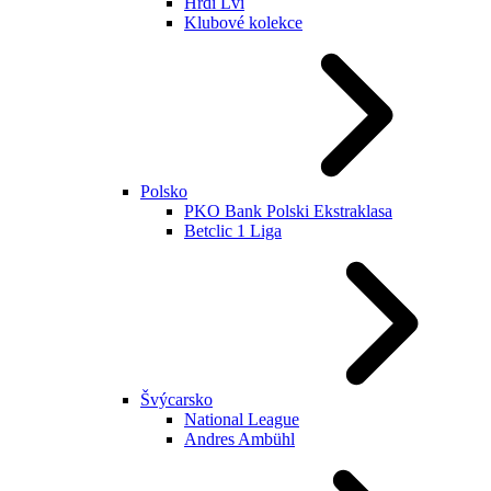
Hrdí Lvi
Klubové kolekce
Polsko
PKO Bank Polski Ekstraklasa
Betclic 1 Liga
Švýcarsko
National League
Andres Ambühl