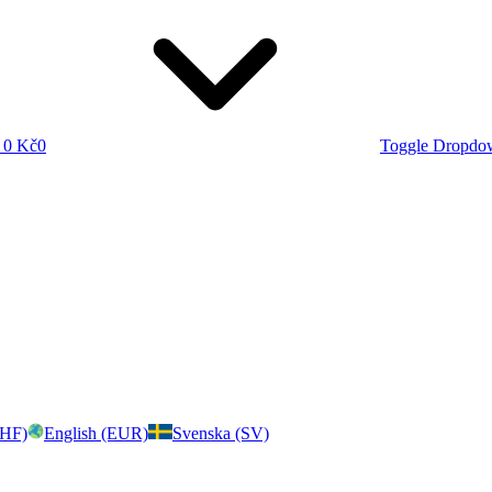
0 Kč
0
Toggle Dropdo
CHF)
English (EUR)
Svenska (SV)