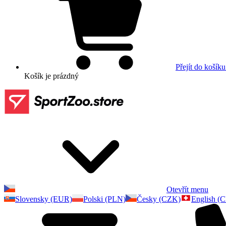
Přejít do košíku
Košík
je prázdný
Otevřít menu
Slovensky (EUR)
Polski (PLN)
Česky (CZK)
English (