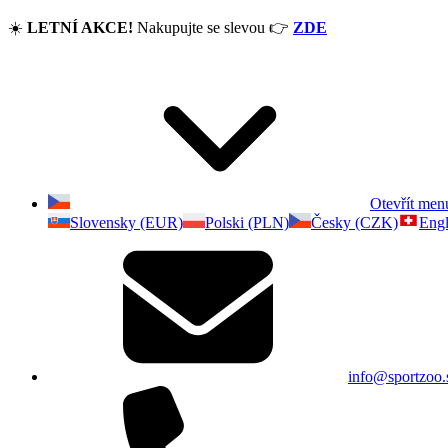
☀️
LETNÍ AKCE!
Nakupujte se slevou
👉
ZDE
Otevřít men
Slovensky (EUR)
Polski (PLN)
Česky (CZK)
Engl
info@sportzoo.