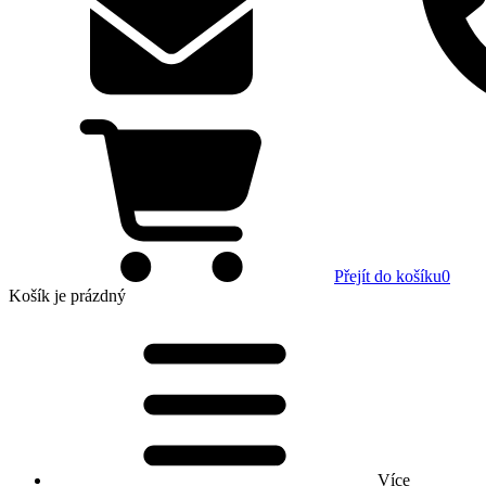
Přejít do košíku
0
Košík
je prázdný
Více