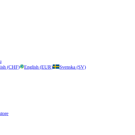
u
ish (CHF)
English (EUR)
Svenska (SV)
store