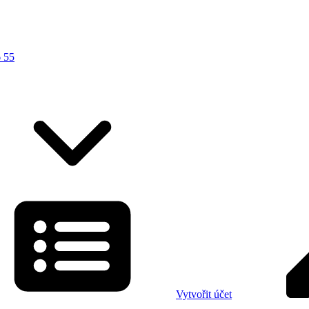
 55
Vytvořit účet