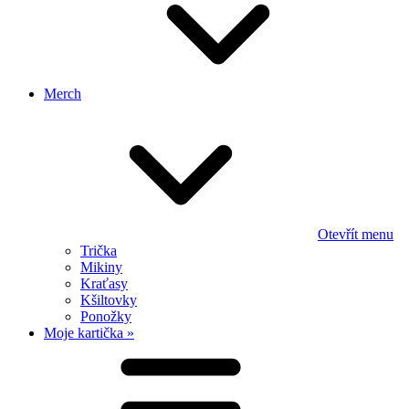
Merch
Otevřít menu
Trička
Mikiny
Kraťasy
Kšiltovky
Ponožky
Moje kartička »