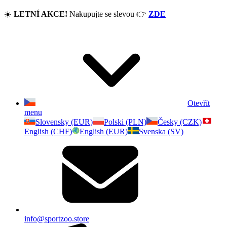
☀️
LETNÍ AKCE!
Nakupujte se slevou
👉
ZDE
Otevřít
menu
Slovensky (EUR)
Polski (PLN)
Česky (CZK)
English (CHF)
English (EUR)
Svenska (SV)
info@sportzoo.store