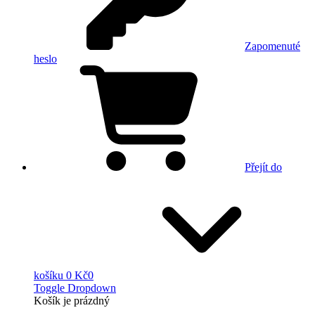
Zapomenuté
heslo
Přejít do
košíku
0 Kč
0
Toggle Dropdown
Košík
je prázdný