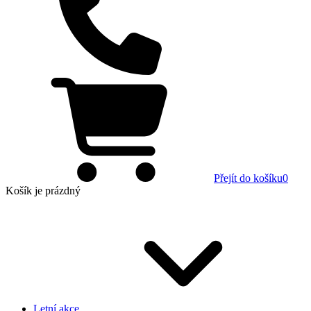
Přejít do košíku
0
Košík
je prázdný
Letní akce