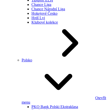
Tipsport ELH
Chance Liga
Chance Národní Liga
Hokejové Česko
Hrdí Lvi
Klubové kolekce
Polsko
Otevřít
menu
PKO Bank Polski Ekstraklasa