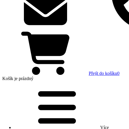
Přejít do košíku
0
Košík
je prázdný
Více