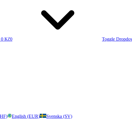
0 Kč
0
Toggle Dropdo
CHF)
English (EUR)
Svenska (SV)