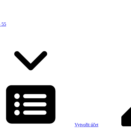
 55
Vytvořit účet