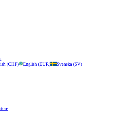
u
ish (CHF)
English (EUR)
Svenska (SV)
store