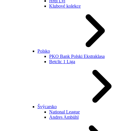
Hrdí Lvi
Klubové kolekce
Polsko
PKO Bank Polski Ekstraklasa
Betclic 1 Liga
Švýcarsko
National League
Andres Ambühl