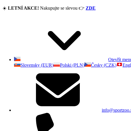
☀️
LETNÍ AKCE!
Nakupujte se slevou
👉
ZDE
Otevřít men
Slovensky (EUR)
Polski (PLN)
Česky (CZK)
Engl
info@sportzoo.