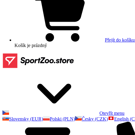
Přejít do košíku
Košík
je prázdný
Otevřít menu
Slovensky (EUR)
Polski (PLN)
Česky (CZK)
English (