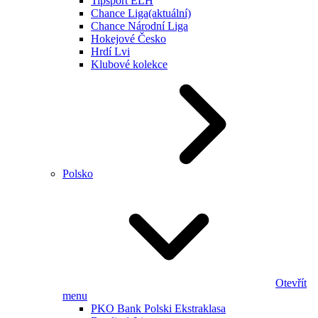
Tipsport ELH
Chance Liga
(aktuální)
Chance Národní Liga
Hokejové Česko
Hrdí Lvi
Klubové kolekce
Polsko
Otevřít
menu
PKO Bank Polski Ekstraklasa