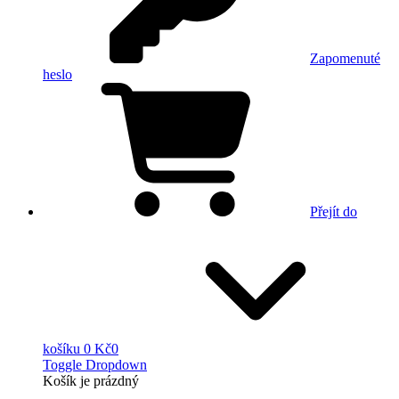
Zapomenuté
heslo
Přejít do
košíku
0 Kč
0
Toggle Dropdown
Košík
je prázdný