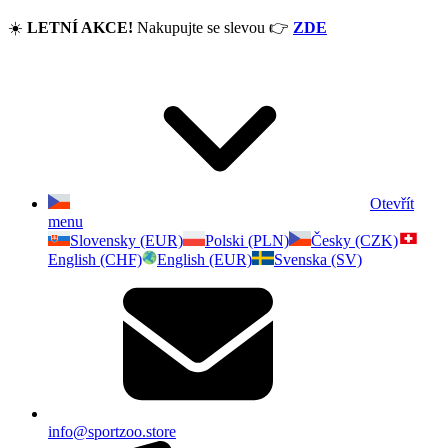
☀️
LETNÍ AKCE!
Nakupujte se slevou
👉
ZDE
Otevřít
menu
Slovensky (EUR)
Polski (PLN)
Česky (CZK)
English (CHF)
English (EUR)
Svenska (SV)
info@sportzoo.store