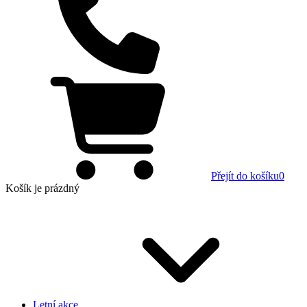
Přejít do košíku
0
Košík
je prázdný
Letní akce