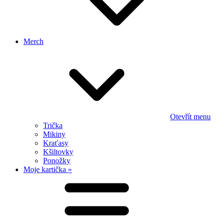
Merch
Otevřít menu
Trička
Mikiny
Kraťasy
Kšiltovky
Ponožky
Moje kartička »