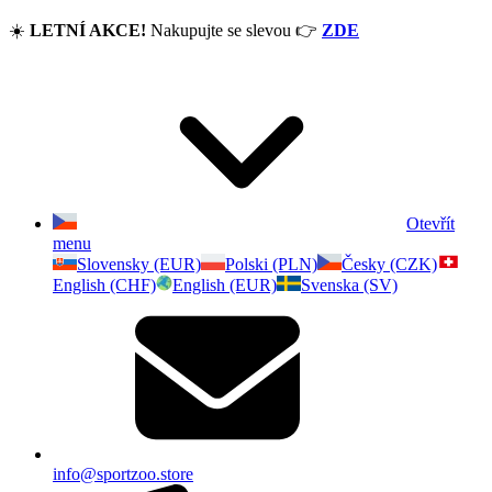
☀️
LETNÍ AKCE!
Nakupujte se slevou
👉
ZDE
Otevřít
menu
Slovensky (EUR)
Polski (PLN)
Česky (CZK)
English (CHF)
English (EUR)
Svenska (SV)
info@sportzoo.store