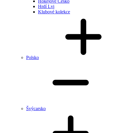
Hokejové Česko
Hrdí Lvi
Klubové kolekce
Polsko
Švýcarsko