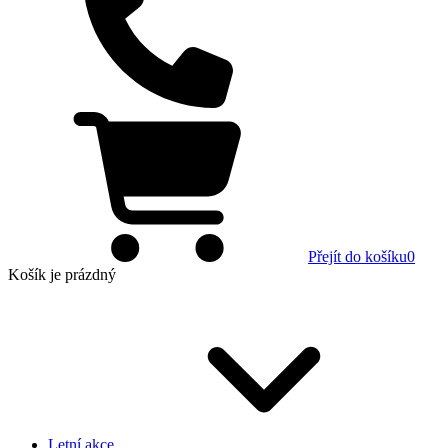
Přejít do košíku
0
Košík
je prázdný
Letní akce