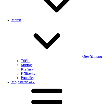
Merch
Otevřít menu
Trička
Mikiny
Kraťasy
Kšiltovky
Ponožky
Moje kartička »