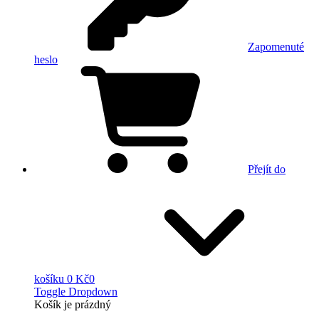
Zapomenuté
heslo
Přejít do
košíku
0 Kč
0
Toggle Dropdown
Košík
je prázdný