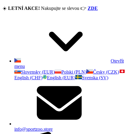
☀️
LETNÍ AKCE!
Nakupujte se slevou
👉
ZDE
Otevřít
menu
Slovensky (EUR)
Polski (PLN)
Česky (CZK)
English (CHF)
English (EUR)
Svenska (SV)
info@sportzoo.store