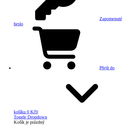
Zapomenuté
heslo
Přejít do
košíku
0 Kč
0
Toggle Dropdown
Košík
je prázdný