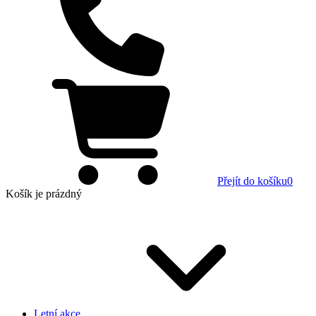
Přejít do košíku
0
Košík
je prázdný
Letní akce