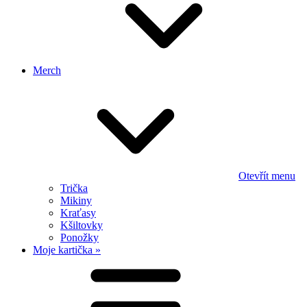
Merch
Otevřít menu
Trička
Mikiny
Kraťasy
Kšiltovky
Ponožky
Moje kartička »