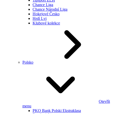
Tipsport ELH
Chance Liga
Chance Národní Liga
Hokejové Česko
Hrdí Lvi
Klubové kolekce
Polsko
Otevřít
menu
PKO Bank Polski Ekstraklasa