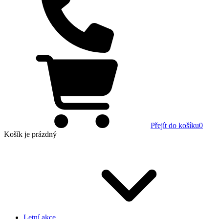
Přejít do košíku
0
Košík
je prázdný
Letní akce