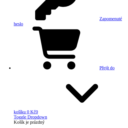
Zapomenuté
heslo
Přejít do
košíku
0 Kč
0
Toggle Dropdown
Košík
je prázdný