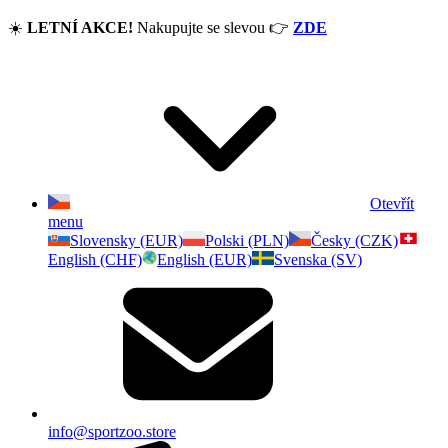
☀️
LETNÍ AKCE!
Nakupujte se slevou
👉
ZDE
Otevřít
menu
Slovensky (EUR)
Polski (PLN)
Česky (CZK)
English (CHF)
English (EUR)
Svenska (SV)
info@sportzoo.store