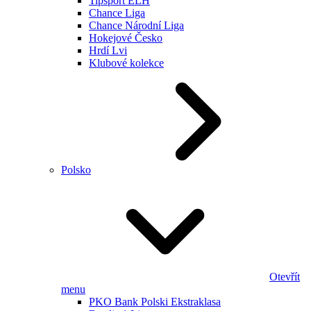
Tipsport ELH
Chance Liga
Chance Národní Liga
Hokejové Česko
Hrdí Lvi
Klubové kolekce
Polsko
Otevřít
menu
PKO Bank Polski Ekstraklasa