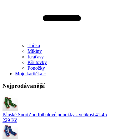
Trička
Mikiny
Kraťasy
Kšiltovky
Ponožky
Moje kartička »
Nejprodávanější
Pánské SportZoo fotbalové ponožky - velikost 41-45
229 Kč