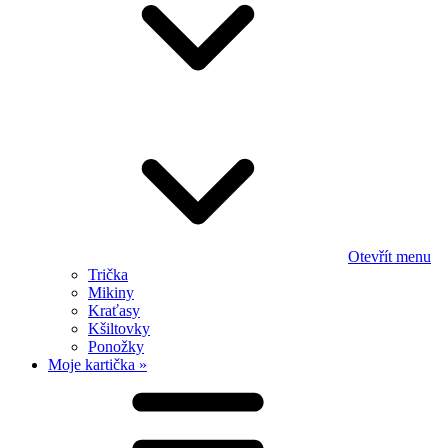
Otevřít menu
Trička
Mikiny
Kraťasy
Kšiltovky
Ponožky
Moje kartička »