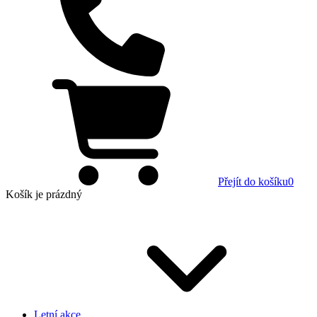
Přejít do košíku
0
Košík
je prázdný
Letní akce