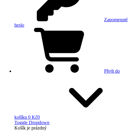
Zapomenuté
heslo
Přejít do
košíku
0 Kč
0
Toggle Dropdown
Košík
je prázdný