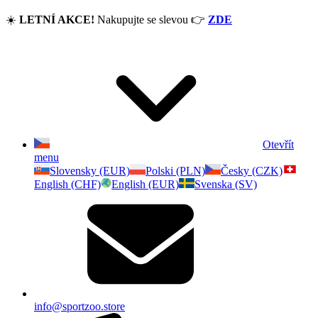
☀️
LETNÍ AKCE!
Nakupujte se slevou
👉
ZDE
Otevřít
menu
Slovensky (EUR)
Polski (PLN)
Česky (CZK)
English (CHF)
English (EUR)
Svenska (SV)
info@sportzoo.store