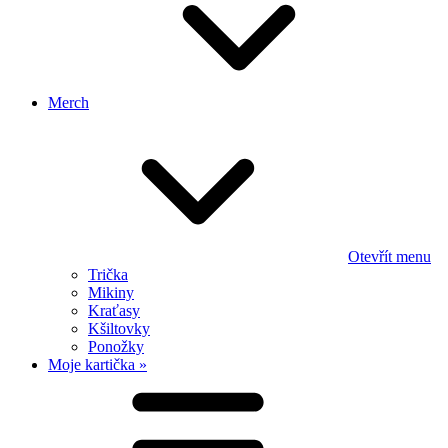
Merch
Otevřít menu
Trička
Mikiny
Kraťasy
Kšiltovky
Ponožky
Moje kartička »