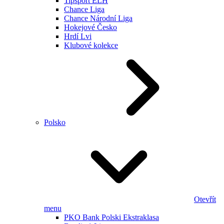
Tipsport ELH
Chance Liga
Chance Národní Liga
Hokejové Česko
Hrdí Lvi
Klubové kolekce
Polsko
Otevřít
menu
PKO Bank Polski Ekstraklasa