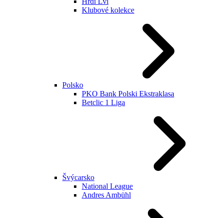
Hrdí Lvi
Klubové kolekce
Polsko
PKO Bank Polski Ekstraklasa
Betclic 1 Liga
Švýcarsko
National League
Andres Ambühl