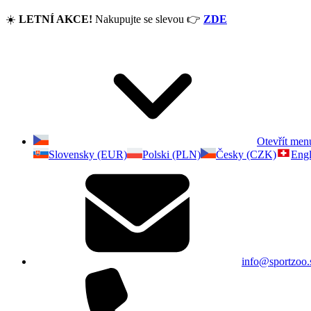
☀️
LETNÍ AKCE!
Nakupujte se slevou
👉
ZDE
Otevřít men
Slovensky (EUR)
Polski (PLN)
Česky (CZK)
Engl
info@sportzoo.