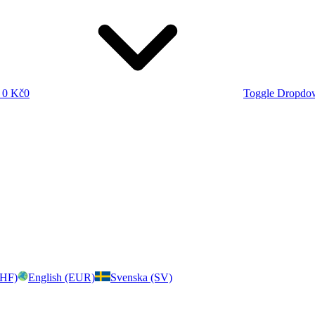
0 Kč
0
Toggle Dropdo
CHF)
English (EUR)
Svenska (SV)