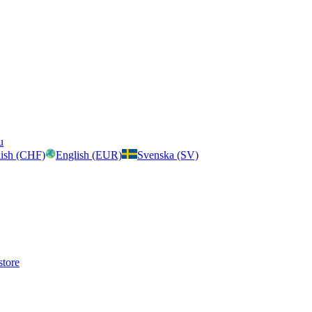
u
ish (CHF)
English (EUR)
Svenska (SV)
store