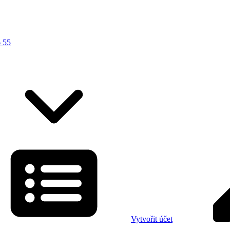
 55
Vytvořit účet