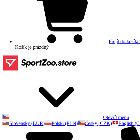
Přejít do košíku
Košík
je prázdný
Otevřít menu
Slovensky (EUR)
Polski (PLN)
Česky (CZK)
English (