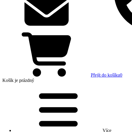
Přejít do košíku
0
Košík
je prázdný
Více