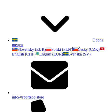
Öppna
menyn
Slovensky (EUR)
Polski (PLN)
Česky (CZK)
English (CHF)
English (EUR)
Svenska (SV)
info@sportzoo.store