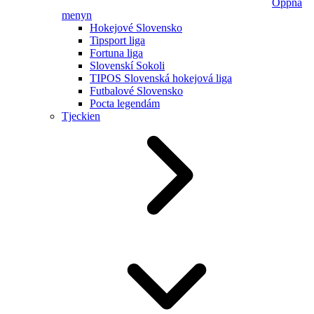
Öppna
menyn
Hokejové Slovensko
Tipsport liga
Fortuna liga
Slovenskí Sokoli
TIPOS Slovenská hokejová liga
Futbalové Slovensko
Pocta legendám
Tjeckien