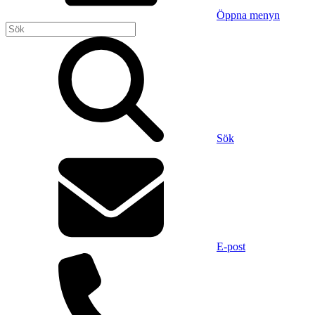
Öppna menyn
Sök
E-post