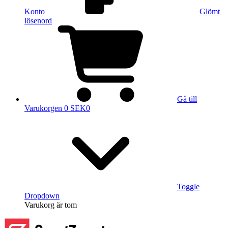
Konto
Glömt
lösenord
Gå till
Varukorgen
0 SEK
0
Toggle
Dropdown
Varukorg
är tom