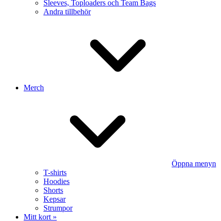
Sleeves, Toploaders och Team Bags
Andra tillbehör
Merch
Öppna menyn
T-shirts
Hoodies
Shorts
Kepsar
Strumpor
Mitt kort »