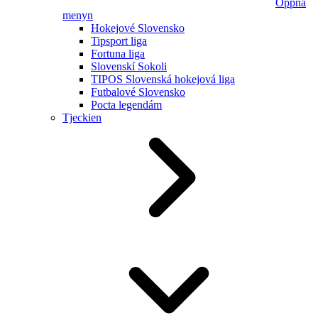
Öppna
menyn
Hokejové Slovensko
Tipsport liga
Fortuna liga
Slovenskí Sokoli
TIPOS Slovenská hokejová liga
Futbalové Slovensko
Pocta legendám
Tjeckien