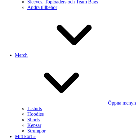
Sleeves, Toploaders och Team Bags
Andra tillbehör
Merch
Öppna menyn
T-shirts
Hoodies
Shorts
Kepsar
Strumpor
Mitt kort »