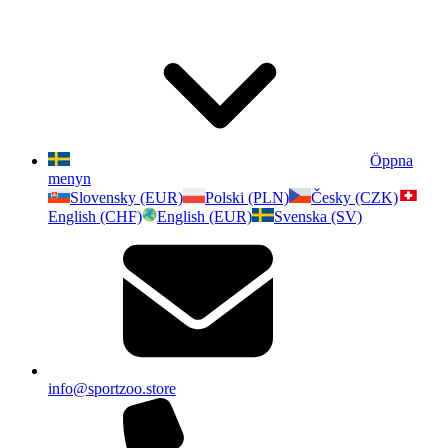
Öppna
menyn
Slovensky (EUR)
Polski (PLN)
Česky (CZK)
English (CHF)
English (EUR)
Svenska (SV)
info@sportzoo.store