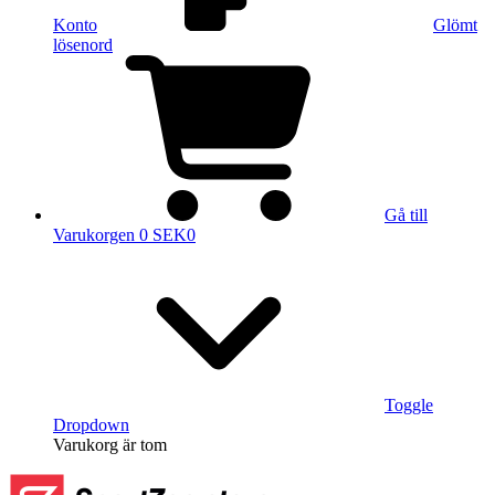
Konto
Glömt
lösenord
Gå till
Varukorgen
0 SEK
0
Toggle
Dropdown
Varukorg
är tom