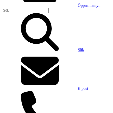
Öppna menyn
Sök
E-post