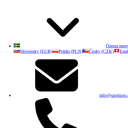
Öppna men
Slovensky (EUR)
Polski (PLN)
Česky (CZK)
Engl
info@sportzoo.