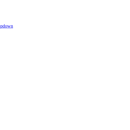
opdown