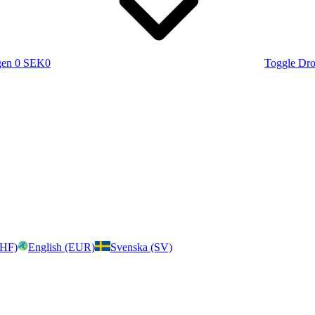
gen
0 SEK
0
Toggle Dr
CHF)
English (EUR)
Svenska (SV)