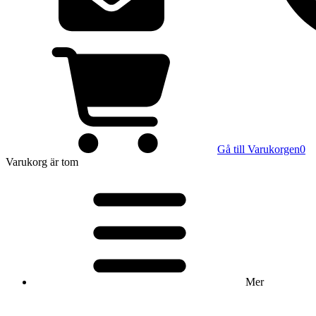
Gå till Varukorgen
0
Varukorg
är tom
Mer