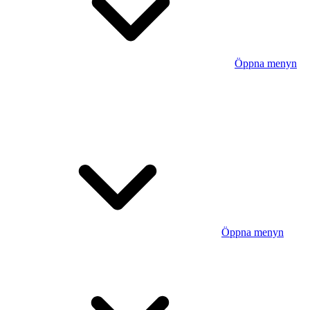
Öppna menyn
Öppna menyn