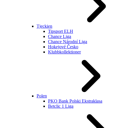
Tjeckien
Tipsport ELH
Chance Liga
Chance Národní Liga
Hokejové Česko
Klubbkollektioner
Polen
PKO Bank Polski Ekstraklasa
Betclic 1 Liga