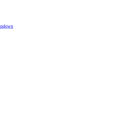
opdown