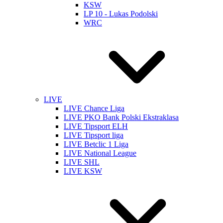
KSW
LP 10 - Lukas Podolski
WRC
LIVE
LIVE Chance Liga
LIVE PKO Bank Polski Ekstraklasa
LIVE Tipsport ELH
LIVE Tipsport liga
LIVE Betclic 1 Liga
LIVE National League
LIVE SHL
LIVE KSW