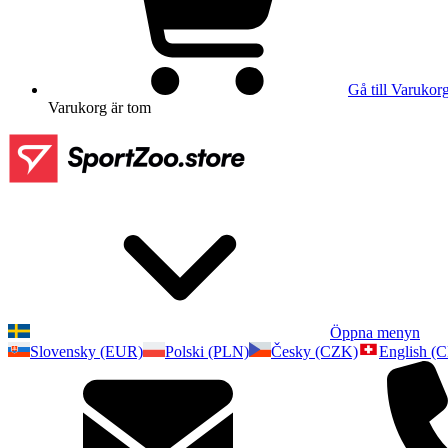
Gå till Varukor
Varukorg
är tom
Öppna menyn
Slovensky (EUR)
Polski (PLN)
Česky (CZK)
English (