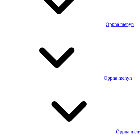
Öppna menyn
Öppna menyn
Öppna men