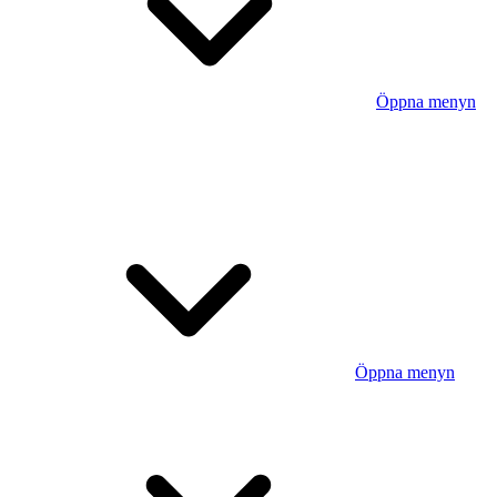
Öppna menyn
Öppna menyn