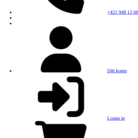
+421 948 12 66
Ditt konto
Logga in