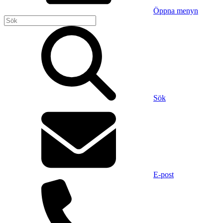
Öppna menyn
Sök
E-post