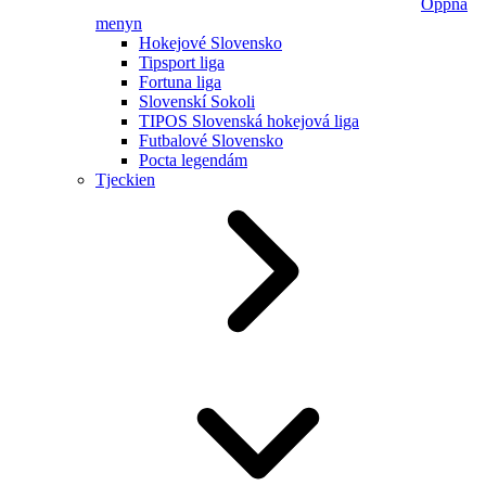
Öppna
menyn
Hokejové Slovensko
Tipsport liga
Fortuna liga
Slovenskí Sokoli
TIPOS Slovenská hokejová liga
Futbalové Slovensko
Pocta legendám
Tjeckien