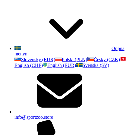
Öppna
menyn
Slovensky (EUR)
Polski (PLN)
Česky (CZK)
English (CHF)
English (EUR)
Svenska (SV)
info@sportzoo.store