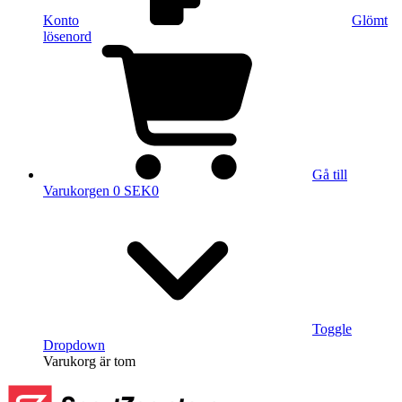
Konto
Glömt
lösenord
Gå till
Varukorgen
0 SEK
0
Toggle
Dropdown
Varukorg
är tom