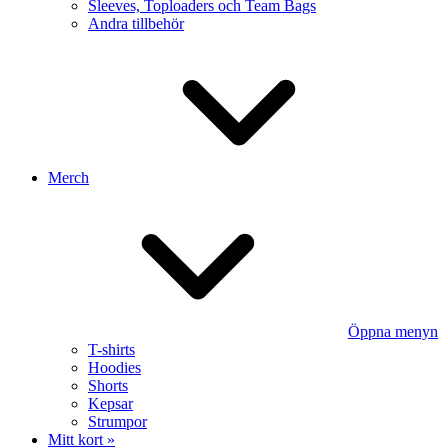
Sleeves, Toploaders och Team Bags
Andra tillbehör
Merch
Öppna menyn
T-shirts
Hoodies
Shorts
Kepsar
Strumpor
Mitt kort »