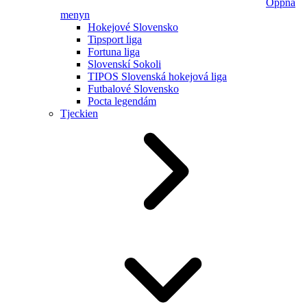
Öppna
menyn
Hokejové Slovensko
Tipsport liga
Fortuna liga
Slovenskí Sokoli
TIPOS Slovenská hokejová liga
Futbalové Slovensko
Pocta legendám
Tjeckien