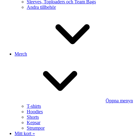
Sleeves, Toploaders och Team Bags
Andra tillbehör
Merch
Öppna menyn
T-shirts
Hoodies
Shorts
Kepsar
Strumpor
Mitt kort »