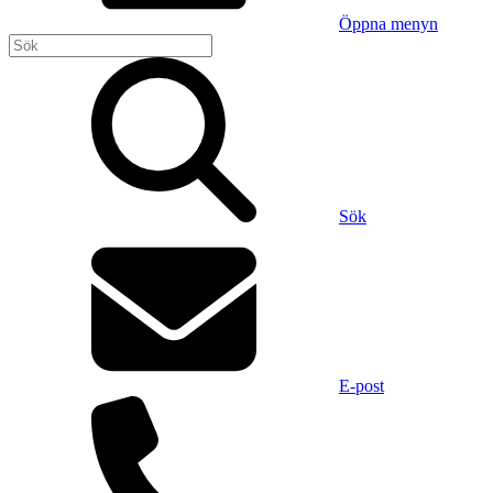
Öppna menyn
Sök
E-post