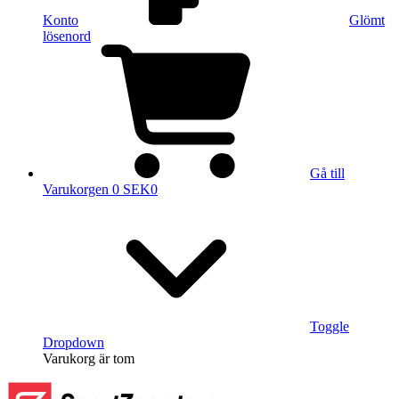
Konto
Glömt
lösenord
Gå till
Varukorgen
0 SEK
0
Toggle
Dropdown
Varukorg
är tom