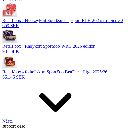
Retail-box - Hockeykort SportZoo Tipsport ELH 2025/26 - Serie 2
659 SEK
Retail-box - Rallykort SportZoo WRC 2026 edition
931 SEK
Retail-box - fotbollskort SportZoo BetClic 1 Liga 2025/26
661,46 SEK
Nästa
support-desc