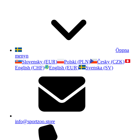
Öppna
menyn
Slovensky (EUR)
Polski (PLN)
Česky (CZK)
English (CHF)
English (EUR)
Svenska (SV)
info@sportzoo.store