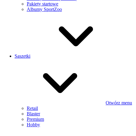
Pakiety startowe
Albumy SportZoo
Saszetki
Otwórz menu
Retail
Blaster
Premium
Hobby