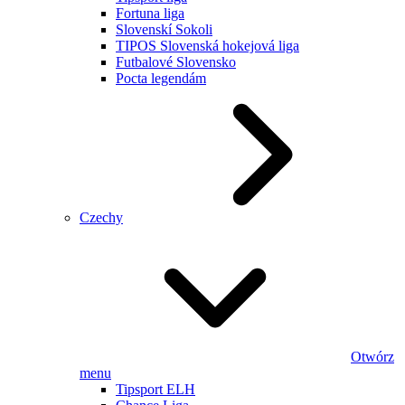
Fortuna liga
Slovenskí Sokoli
TIPOS Slovenská hokejová liga
Futbalové Slovensko
Pocta legendám
Czechy
Otwórz
menu
Tipsport ELH