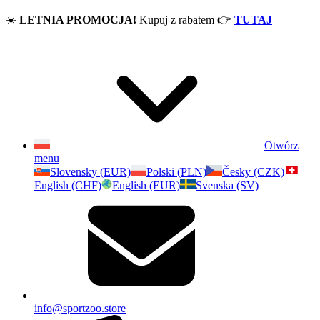
☀️
LETNIA PROMOCJA!
Kupuj z rabatem
👉
TUTAJ
Otwórz
menu
Slovensky (EUR)
Polski (PLN)
Česky (CZK)
English (CHF)
English (EUR)
Svenska (SV)
info@sportzoo.store