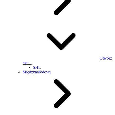
Otwórz
menu
SHL
Międzynarodowy