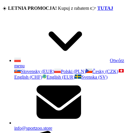
☀️
LETNIA PROMOCJA!
Kupuj z rabatem
👉
TUTAJ
Otwórz
menu
Slovensky (EUR)
Polski (PLN)
Česky (CZK)
English (CHF)
English (EUR)
Svenska (SV)
info@sportzoo.store