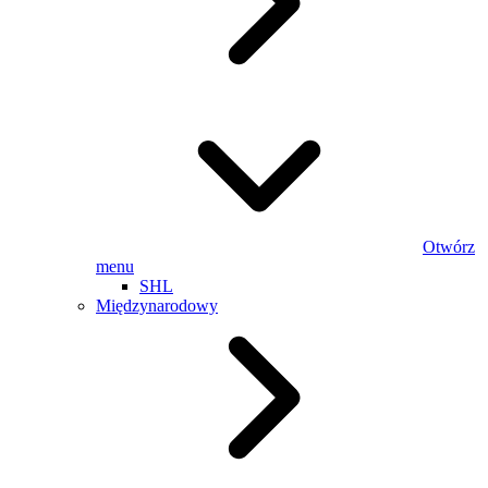
Otwórz
menu
SHL
Międzynarodowy