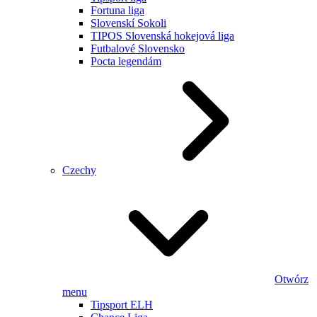
Fortuna liga
Slovenskí Sokoli
TIPOS Slovenská hokejová liga
Futbalové Slovensko
Pocta legendám
Czechy
Otwórz
menu
Tipsport ELH