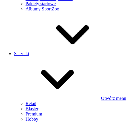
Pakiety startowe
Albumy SportZoo
Saszetki
Otwórz menu
Retail
Blaster
Premium
Hobby