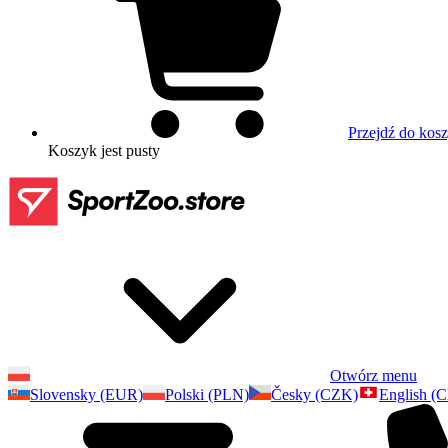
Przejdź do kos
Koszyk
jest pusty
Otwórz menu
Slovensky (EUR)
Polski (PLN)
Česky (CZK)
English (