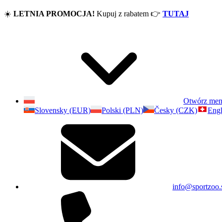
☀️
LETNIA PROMOCJA!
Kupuj z rabatem
👉
TUTAJ
Otwórz me
Slovensky (EUR)
Polski (PLN)
Česky (CZK)
Engl
info@sportzoo.