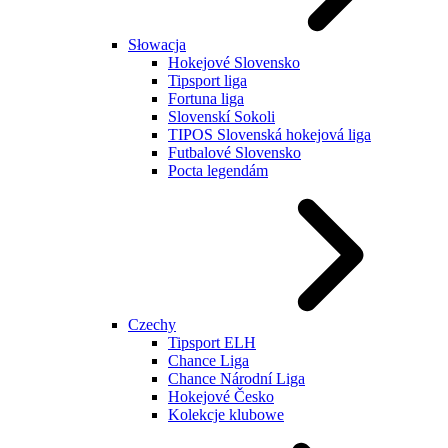
Słowacja
Hokejové Slovensko
Tipsport liga
Fortuna liga
Slovenskí Sokoli
TIPOS Slovenská hokejová liga
Futbalové Slovensko
Pocta legendám
Czechy
Tipsport ELH
Chance Liga
Chance Národní Liga
Hokejové Česko
Kolekcje klubowe