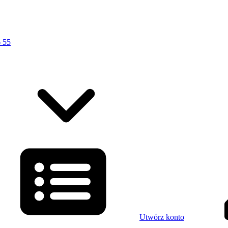
 55
Utwórz konto