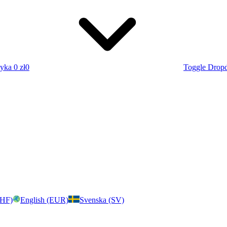
zyka
0 zł
0
Toggle Drop
CHF)
English (EUR)
Svenska (SV)