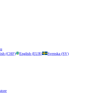
nu
ish (CHF)
English (EUR)
Svenska (SV)
store