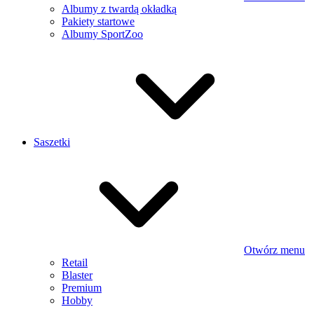
Albumy z twardą okładką
Pakiety startowe
Albumy SportZoo
Saszetki
Otwórz menu
Retail
Blaster
Premium
Hobby