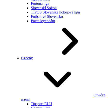
Fortuna liga
Slovenskí Sokoli
TIPOS Slovenská hokejová liga
Futbalové Slovensko
Pocta legendám
Czechy
Otwórz
menu
Tipsport ELH