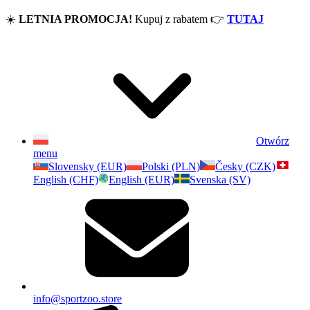
☀️
LETNIA PROMOCJA!
Kupuj z rabatem
👉
TUTAJ
Otwórz
menu
Slovensky (EUR)
Polski (PLN)
Česky (CZK)
English (CHF)
English (EUR)
Svenska (SV)
info@sportzoo.store