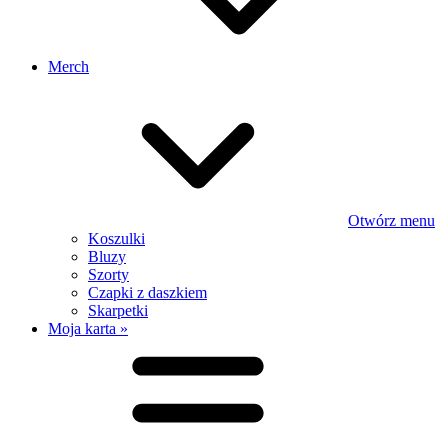
Merch
Otwórz menu
Koszulki
Bluzy
Szorty
Czapki z daszkiem
Skarpetki
Moja karta »