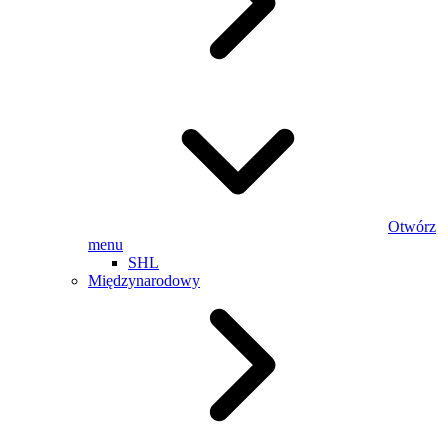
Otwórz
menu
SHL
Międzynarodowy