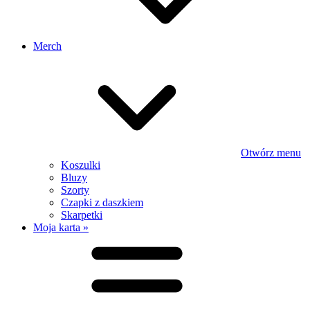
Merch
Otwórz menu
Koszulki
Bluzy
Szorty
Czapki z daszkiem
Skarpetki
Moja karta »