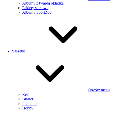
Albumy z twardą okładką
Pakiety startowe
Albumy SportZoo
Saszetki
Otwórz menu
Retail
Blaster
Premium
Hobby