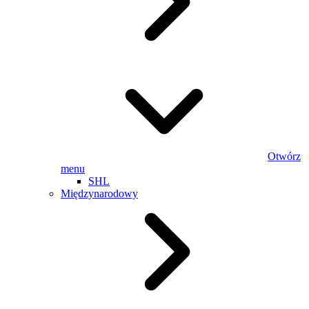
Otwórz
menu
SHL
Międzynarodowy