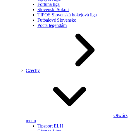
Fortuna liga
Slovenskí Sokoli
TIPOS Slovenská hokejová liga
Futbalové Slovensko
Pocta legendám
Czechy
Otwórz
menu
Tipsport ELH