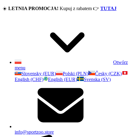
☀️
LETNIA PROMOCJA!
Kupuj z rabatem
👉
TUTAJ
Otwórz
menu
Slovensky (EUR)
Polski (PLN)
Česky (CZK)
English (CHF)
English (EUR)
Svenska (SV)
info@sportzoo.store