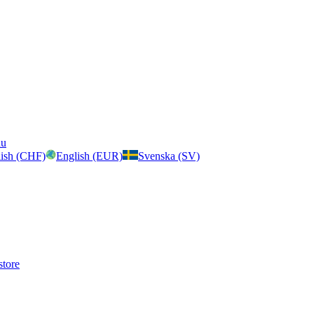
nu
ish (CHF)
English (EUR)
Svenska (SV)
store