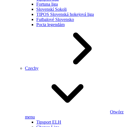
Fortuna liga
Slovenskí Sokoli
TIPOS Slovenská hokejová liga
Futbalové Slovensko
Pocta legendám
Czechy
Otwórz
menu
Tipsport ELH