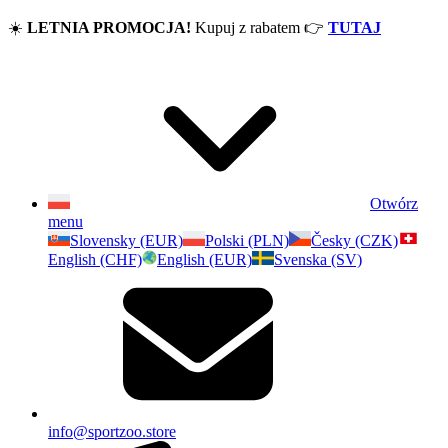
☀️
LETNIA PROMOCJA!
Kupuj z rabatem
👉
TUTAJ
Otwórz
menu
Slovensky (EUR)
Polski (PLN)
Česky (CZK)
English (CHF)
English (EUR)
Svenska (SV)
info@sportzoo.store