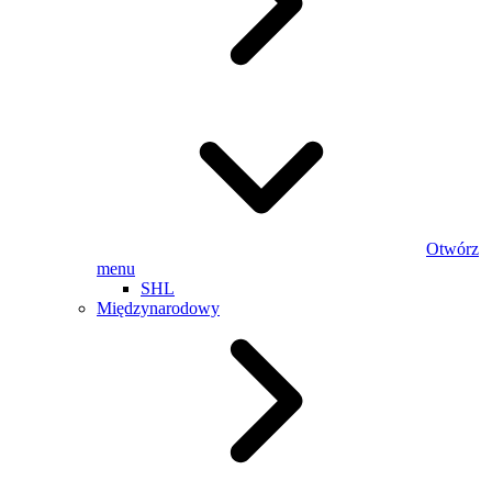
Otwórz
menu
SHL
Międzynarodowy