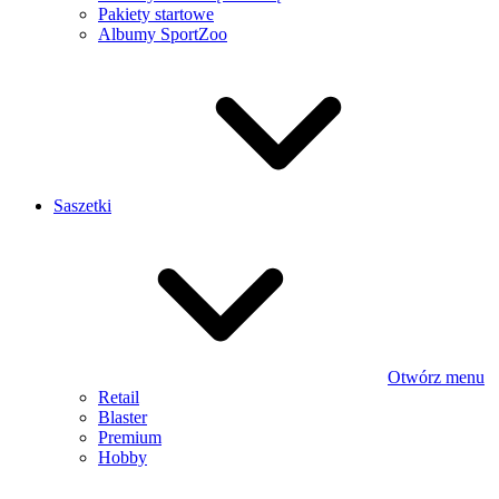
Pakiety startowe
Albumy SportZoo
Saszetki
Otwórz menu
Retail
Blaster
Premium
Hobby