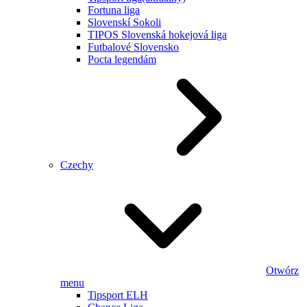
Fortuna liga
Slovenskí Sokoli
TIPOS Slovenská hokejová liga
Futbalové Slovensko
Pocta legendám
Czechy
Otwórz
menu
Tipsport ELH