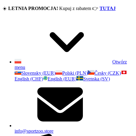
☀️
LETNIA PROMOCJA!
Kupuj z rabatem
👉
TUTAJ
Otwórz
menu
Slovensky (EUR)
Polski (PLN)
Česky (CZK)
English (CHF)
English (EUR)
Svenska (SV)
info@sportzoo.store