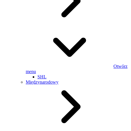
Otwórz
menu
SHL
Międzynarodowy