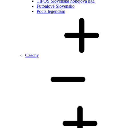
TIPOS Slovenská hokejová liga
Futbalové Slovensko
Pocta legendám
Czechy