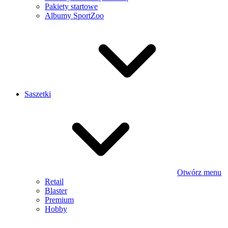
Pakiety startowe
Albumy SportZoo
Saszetki
Otwórz menu
Retail
Blaster
Premium
Hobby