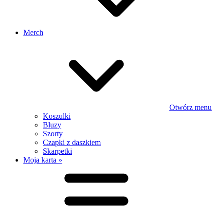
Merch
Otwórz menu
Koszulki
Bluzy
Szorty
Czapki z daszkiem
Skarpetki
Moja karta »