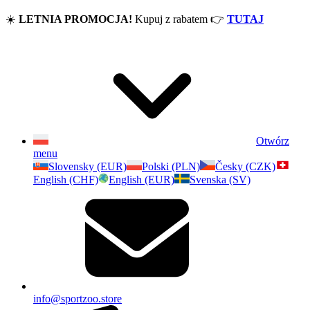
☀️
LETNIA PROMOCJA!
Kupuj z rabatem
👉
TUTAJ
Otwórz
menu
Slovensky (EUR)
Polski (PLN)
Česky (CZK)
English (CHF)
English (EUR)
Svenska (SV)
info@sportzoo.store