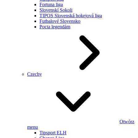
Fortuna liga
Slovenskí Sokoli
TIPOS Slovenská hokejová liga
Futbalové Slovensko
Pocta legendám
Czechy
Otwórz
menu
Tipsport ELH