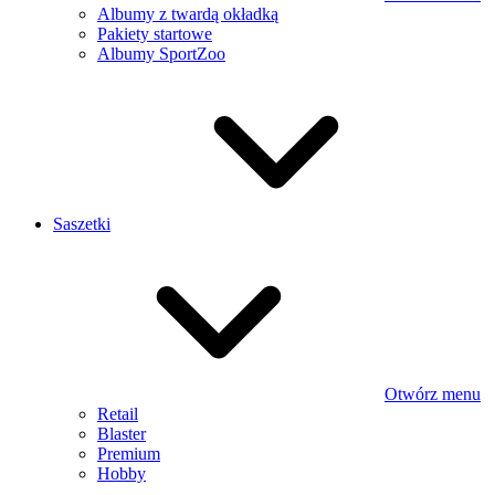
Albumy z twardą okładką
Pakiety startowe
Albumy SportZoo
Saszetki
Otwórz menu
Retail
Blaster
Premium
Hobby