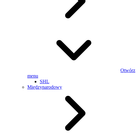
Otwórz
menu
SHL
Międzynarodowy