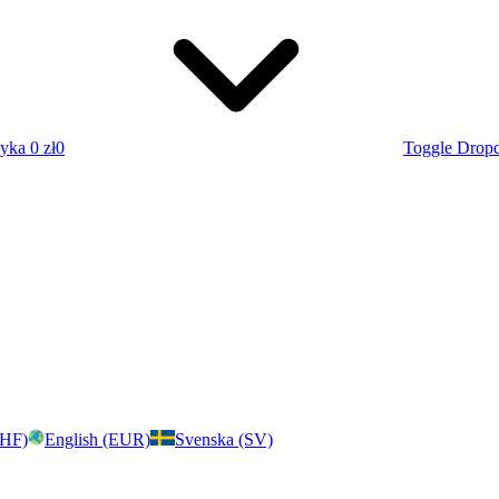
zyka
0 zł
0
Toggle Drop
CHF)
English (EUR)
Svenska (SV)