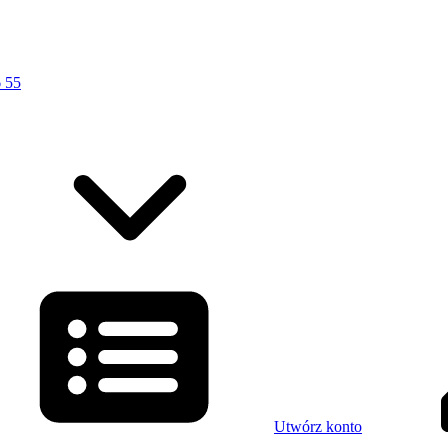
 55
Utwórz konto