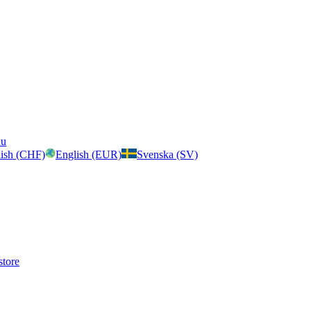
nu
ish (CHF)
English (EUR)
Svenska (SV)
store