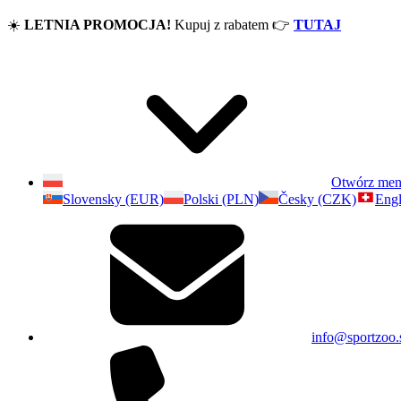
☀️
LETNIA PROMOCJA!
Kupuj z rabatem
👉
TUTAJ
Otwórz me
Slovensky (EUR)
Polski (PLN)
Česky (CZK)
Engl
info@sportzoo.