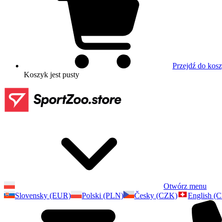
Przejdź do kos
Koszyk
jest pusty
Otwórz menu
Slovensky (EUR)
Polski (PLN)
Česky (CZK)
English (