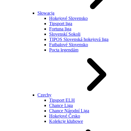
Słowacja
Hokejové Slovensko
Tipsport liga
Fortuna liga
Slovenskí Sokoli
TIPOS Slovenská hokejová liga
Futbalové Slovensko
Pocta legendám
Czechy
Tipsport ELH
Chance Liga
Chance Národní Liga
Hokejové Česko
Kolekcje klubowe