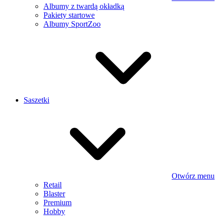
Albumy z twardą okładką
Pakiety startowe
Albumy SportZoo
Saszetki
Otwórz menu
Retail
Blaster
Premium
Hobby