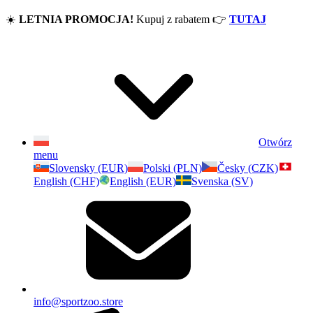
☀️
LETNIA PROMOCJA!
Kupuj z rabatem
👉
TUTAJ
Otwórz
menu
Slovensky (EUR)
Polski (PLN)
Česky (CZK)
English (CHF)
English (EUR)
Svenska (SV)
info@sportzoo.store