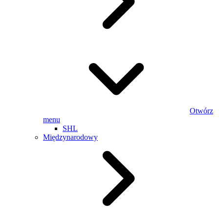
Otwórz
menu
SHL
Międzynarodowy