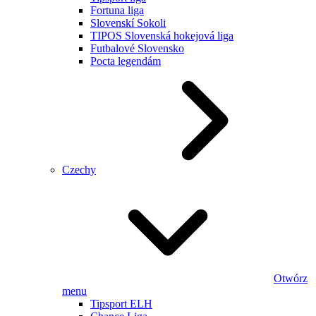
Fortuna liga
Slovenskí Sokoli
TIPOS Slovenská hokejová liga
Futbalové Slovensko
Pocta legendám
Czechy
Otwórz
menu
Tipsport ELH