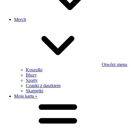
Merch
Otwórz menu
Koszulki
Bluzy
Szorty
Czapki z daszkiem
Skarpetki
Moja karta »