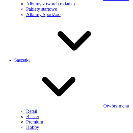
Albumy z twardą okładką
Pakiety startowe
Albumy SportZoo
Saszetki
Otwórz menu
Retail
Blaster
Premium
Hobby