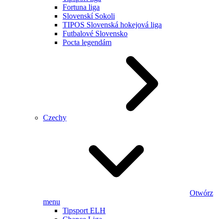
Fortuna liga
Slovenskí Sokoli
TIPOS Slovenská hokejová liga
Futbalové Slovensko
Pocta legendám
Czechy
Otwórz
menu
Tipsport ELH