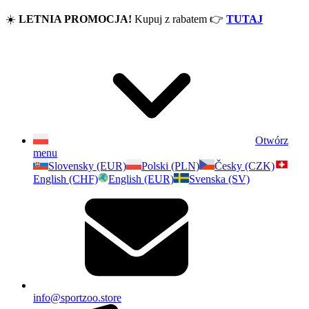
☀️
LETNIA PROMOCJA!
Kupuj z rabatem
👉
TUTAJ
Otwórz
menu
Slovensky (EUR)
Polski (PLN)
Česky (CZK)
English (CHF)
English (EUR)
Svenska (SV)
info@sportzoo.store