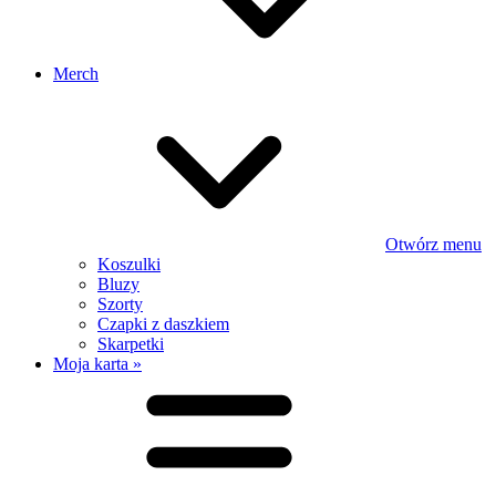
Merch
Otwórz menu
Koszulki
Bluzy
Szorty
Czapki z daszkiem
Skarpetki
Moja karta »