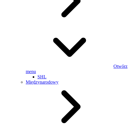
Otwórz
menu
SHL
Międzynarodowy