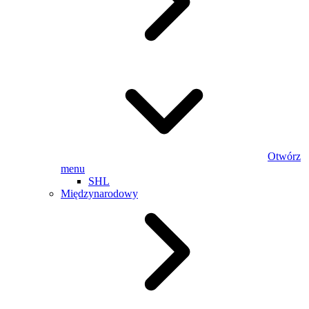
Otwórz
menu
SHL
Międzynarodowy