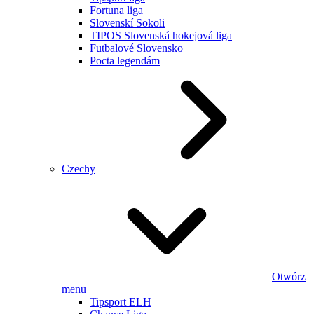
Fortuna liga
Slovenskí Sokoli
TIPOS Slovenská hokejová liga
Futbalové Slovensko
Pocta legendám
Czechy
Otwórz
menu
Tipsport ELH