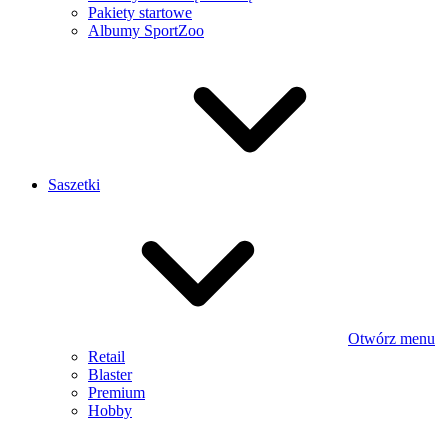
Pakiety startowe
Albumy SportZoo
Saszetki
Otwórz menu
Retail
Blaster
Premium
Hobby