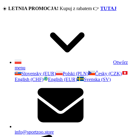
☀️
LETNIA PROMOCJA!
Kupuj z rabatem
👉
TUTAJ
Otwórz
menu
Slovensky (EUR)
Polski (PLN)
Česky (CZK)
English (CHF)
English (EUR)
Svenska (SV)
info@sportzoo.store