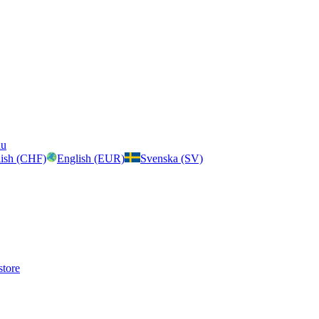
nu
ish (CHF)
English (EUR)
Svenska (SV)
store