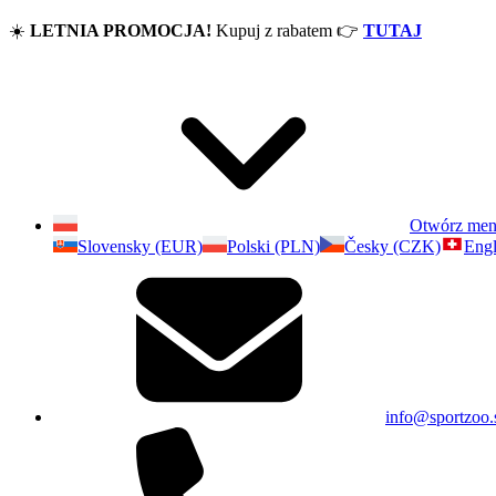
☀️
LETNIA PROMOCJA!
Kupuj z rabatem
👉
TUTAJ
Otwórz me
Slovensky (EUR)
Polski (PLN)
Česky (CZK)
Engl
info@sportzoo.