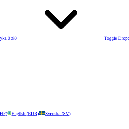
zyka
0 zł
0
Toggle Drop
CHF)
English (EUR)
Svenska (SV)