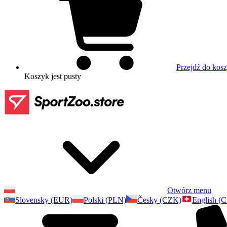
Przejdź do kos
Koszyk
jest pusty
Otwórz menu
Slovensky (EUR)
Polski (PLN)
Česky (CZK)
English (