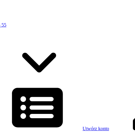
 55
Utwórz konto