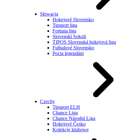
Słowacja
Hokejové Slovensko
Tipsport liga
Fortuna liga
Slovenskí Sokoli
TIPOS Slovenská hokejová liga
Futbalové Slovensko
Pocta legendám
Czechy
Tipsport ELH
Chance Liga
Chance Národní Liga
Hokejové Česko
Kolekcje klubowe