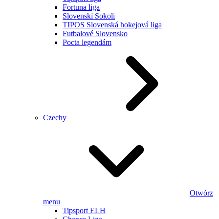
Fortuna liga
Slovenskí Sokoli
TIPOS Slovenská hokejová liga
Futbalové Slovensko
Pocta legendám
Czechy
Otwórz
menu
Tipsport ELH