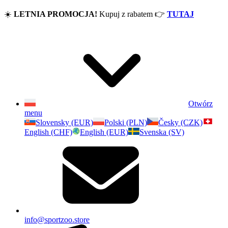
☀️
LETNIA PROMOCJA!
Kupuj z rabatem
👉
TUTAJ
Otwórz
menu
Slovensky (EUR)
Polski (PLN)
Česky (CZK)
English (CHF)
English (EUR)
Svenska (SV)
info@sportzoo.store