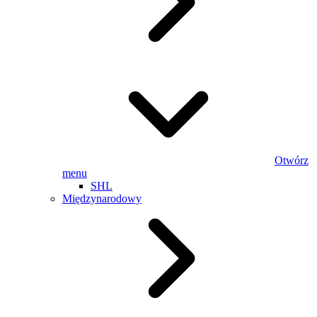
Otwórz
menu
SHL
Międzynarodowy