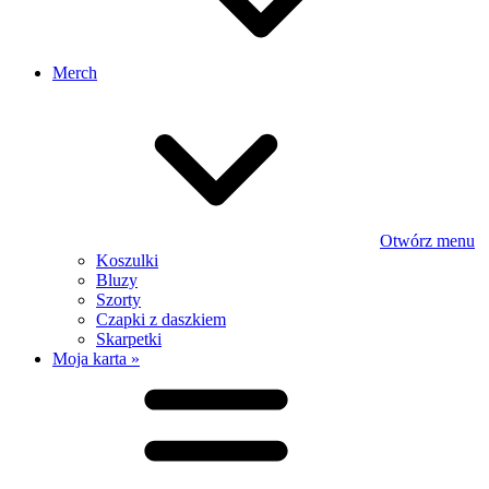
Merch
Otwórz menu
Koszulki
Bluzy
Szorty
Czapki z daszkiem
Skarpetki
Moja karta »