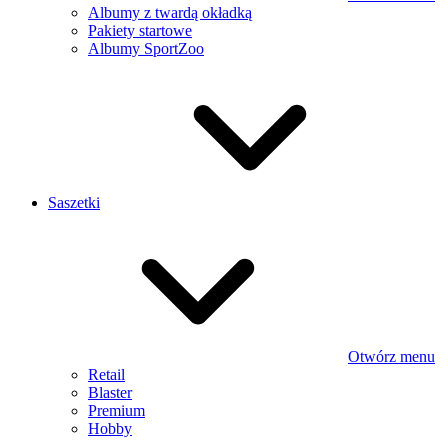
Albumy z twardą okładką
Pakiety startowe
Albumy SportZoo
Saszetki
Otwórz menu
Retail
Blaster
Premium
Hobby