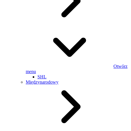
Otwórz
menu
SHL
Międzynarodowy