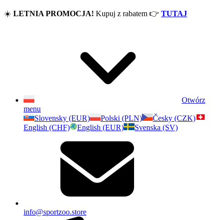
☀️
LETNIA PROMOCJA!
Kupuj z rabatem
👉
TUTAJ
Otwórz
menu
Slovensky (EUR)
Polski (PLN)
Česky (CZK)
English (CHF)
English (EUR)
Svenska (SV)
info@sportzoo.store