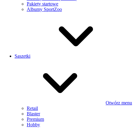
Pakiety startowe
Albumy SportZoo
Saszetki
Otwórz menu
Retail
Blaster
Premium
Hobby