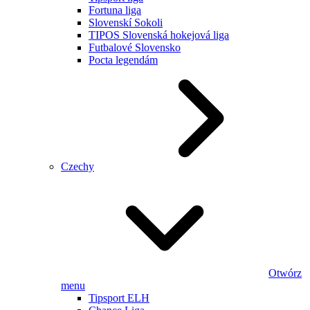
Fortuna liga
Slovenskí Sokoli
TIPOS Slovenská hokejová liga
Futbalové Slovensko
Pocta legendám
Czechy
Otwórz
menu
Tipsport ELH