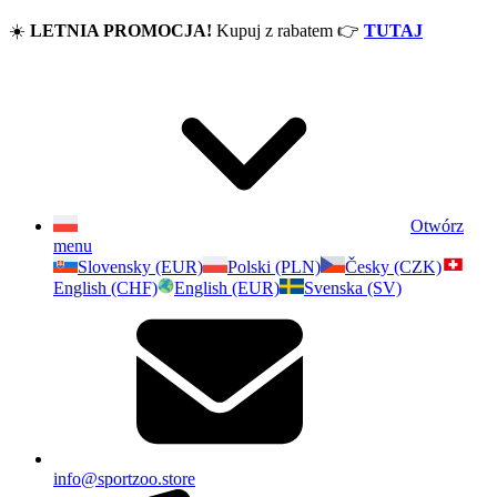
☀️
LETNIA PROMOCJA!
Kupuj z rabatem
👉
TUTAJ
Otwórz
menu
Slovensky (EUR)
Polski (PLN)
Česky (CZK)
English (CHF)
English (EUR)
Svenska (SV)
info@sportzoo.store