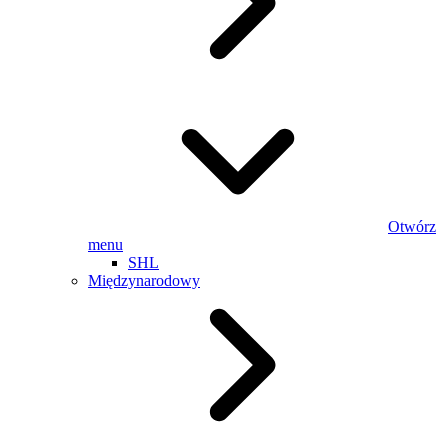
Otwórz
menu
SHL
Międzynarodowy