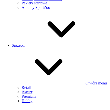
Pakiety startowe
Albumy SportZoo
Saszetki
Otwórz menu
Retail
Blaster
Premium
Hobby