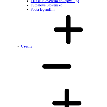
TIPOS Slovenská hokejová liga
Futbalové Slovensko
Pocta legendám
Czechy