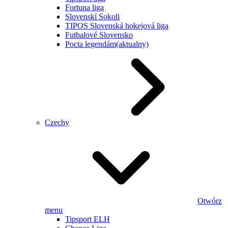
Fortuna liga
Slovenskí Sokoli
TIPOS Slovenská hokejová liga
Futbalové Slovensko
Pocta legendám
(aktualny)
Czechy
Otwórz
menu
Tipsport ELH