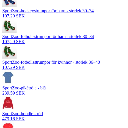
SportZoo-hockeystrumpor för barn - storlek 30–34
107,29 SEK
SportZoo-fotbollsstrumpor för barn - storlek 30–34
107,29 SEK
SportZoo-fotbollsstrumpor för kvinnor - storlek 36–40
107,29 SEK
SportZoo-pikétröja - blå
239,59 SEK
SportZoo-hoodie - röd
479,16 SEK