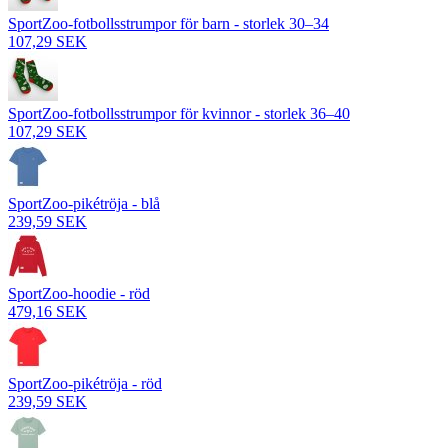
SportZoo-fotbollsstrumpor för barn - storlek 30–34
107,29 SEK
SportZoo-fotbollsstrumpor för kvinnor - storlek 36–40
107,29 SEK
SportZoo-pikétröja - blå
239,59 SEK
SportZoo-hoodie - röd
479,16 SEK
SportZoo-pikétröja - röd
239,59 SEK