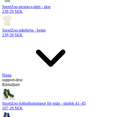
SportZoo-promo-t-shirt - aloe
239,59 SEK
SportZoo-pikétröja - beige
239,59 SEK
Nästa
support-desc
Bästsäljare
SportZoo-fotbollsstrumpor för män - storlek 41–45
107,29 SEK