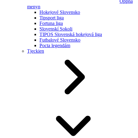
Öppna
menyn
Hokejové Slovensko
Tipsport liga
Fortuna liga
Slovenskí Sokoli
TIPOS Slovenská hokejová liga
Futbalové Slovensko
Pocta legendám
Tjeckien