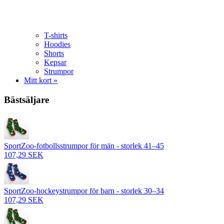
T-shirts
Hoodies
Shorts
Kepsar
Strumpor
Mitt kort »
Bästsäljare
SportZoo-fotbollsstrumpor för män - storlek 41–45
107,29 SEK
SportZoo-hockeystrumpor för barn - storlek 30–34
107,29 SEK