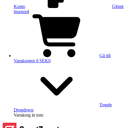
Konto
Glömt
lösenord
Gå till
Varukorgen
0 SEK
0
Toggle
Dropdown
Varukorg
är tom