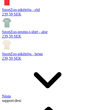
SportZoo-pikétröja - röd
239,59 SEK
SportZoo-promo-t-shirt - aloe
239,59 SEK
SportZoo-pikétröja - beige
239,59 SEK
Nästa
support-desc