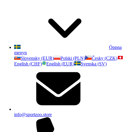
Öppna
menyn
Slovensky (EUR)
Polski (PLN)
Česky (CZK)
English (CHF)
English (EUR)
Svenska (SV)
info@sportzoo.store