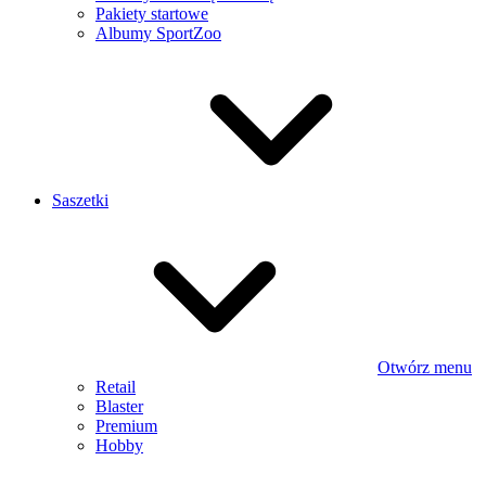
Pakiety startowe
Albumy SportZoo
Saszetki
Otwórz menu
Retail
Blaster
Premium
Hobby