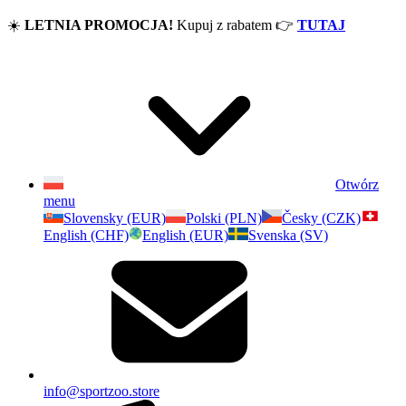
☀️
LETNIA PROMOCJA!
Kupuj z rabatem
👉
TUTAJ
Otwórz
menu
Slovensky (EUR)
Polski (PLN)
Česky (CZK)
English (CHF)
English (EUR)
Svenska (SV)
info@sportzoo.store