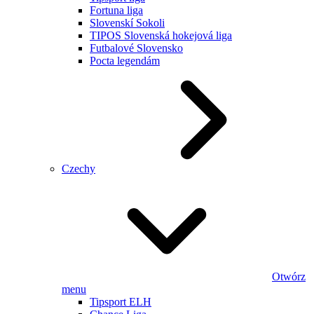
Fortuna liga
Slovenskí Sokoli
TIPOS Slovenská hokejová liga
Futbalové Slovensko
Pocta legendám
Czechy
Otwórz
menu
Tipsport ELH