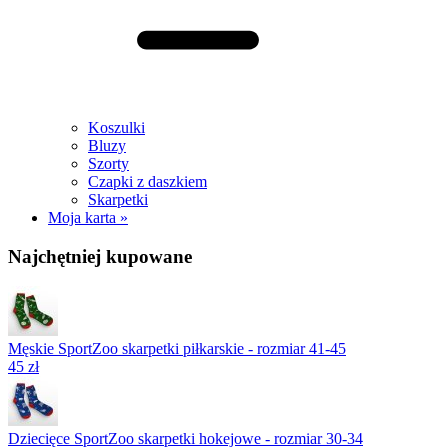
Koszulki
Bluzy
Szorty
Czapki z daszkiem
Skarpetki
Moja karta »
Najchętniej kupowane
Męskie SportZoo skarpetki piłkarskie - rozmiar 41-45
45 zł
Dziecięce SportZoo skarpetki hokejowe - rozmiar 30-34