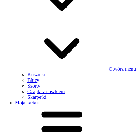
Otwórz menu
Koszulki
Bluzy
Szorty
Czapki z daszkiem
Skarpetki
Moja karta »