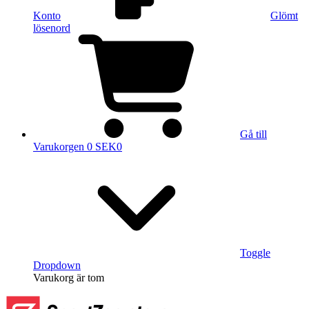
Konto
Glömt
lösenord
Gå till
Varukorgen
0 SEK
0
Toggle
Dropdown
Varukorg
är tom