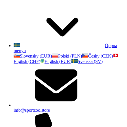
Öppna
menyn
Slovensky (EUR)
Polski (PLN)
Česky (CZK)
English (CHF)
English (EUR)
Svenska (SV)
info@sportzoo.store