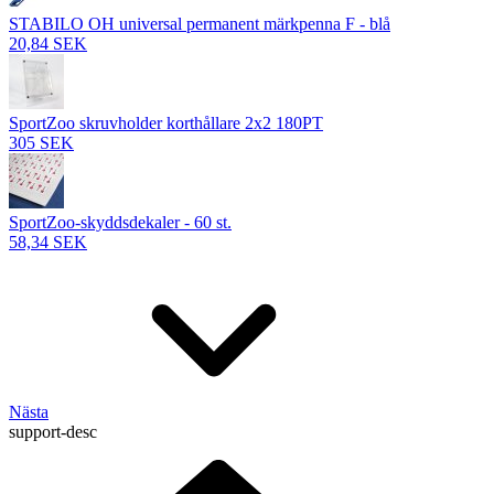
STABILO OH universal permanent märkpenna F - blå
20,84 SEK
SportZoo skruvholder korthållare 2x2 180PT
305 SEK
SportZoo-skyddsdekaler - 60 st.
58,34 SEK
Nästa
support-desc