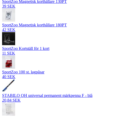
SportZoo Magnetisk korthållare 130PT
39 SEK
SportZoo Magnetisk korthållare 180PT
42 SEK
SportZoo Kortställ för 1 kort
11 SEK
SportZoo 100 st. lagpåsar
40 SEK
STABILO OH universal permanent märkpenna F - blå
20,84 SEK