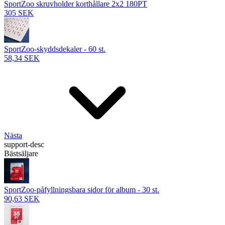
SportZoo skruvholder korthållare 2x2 180PT
305 SEK
SportZoo-skyddsdekaler - 60 st.
58,34 SEK
Nästa
support-desc
Bästsäljare
SportZoo-påfyllningsbara sidor för album - 30 st.
90,63 SEK