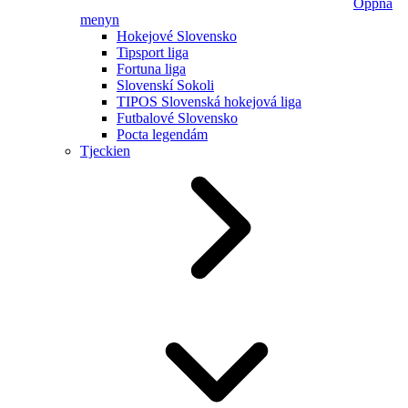
Öppna
menyn
Hokejové Slovensko
Tipsport liga
Fortuna liga
Slovenskí Sokoli
TIPOS Slovenská hokejová liga
Futbalové Slovensko
Pocta legendám
Tjeckien