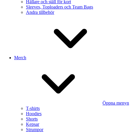
Hållare och ställ för kort
Sleeves, Toploaders och Team Bags
Andra tillbehör
Merch
Öppna menyn
T-shirts
Hoodies
Shorts
Kepsar
Strumpor