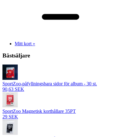
Mitt kort »
Bästsäljare
SportZoo-påfyllningsbara sidor för album - 30 st.
90,63 SEK
SportZoo Magnetisk korthållare 35PT
29 SEK