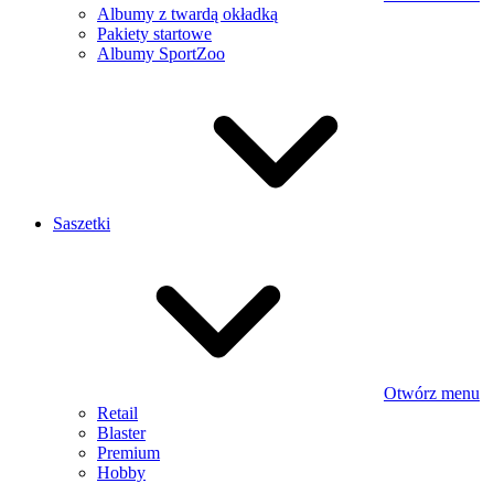
Albumy z twardą okładką
Pakiety startowe
Albumy SportZoo
Saszetki
Otwórz menu
Retail
Blaster
Premium
Hobby