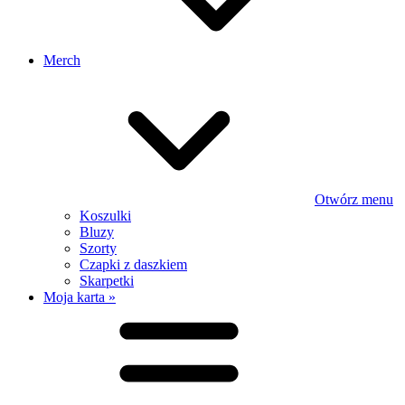
Merch
Otwórz menu
Koszulki
Bluzy
Szorty
Czapki z daszkiem
Skarpetki
Moja karta »