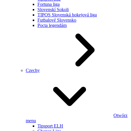
Fortuna liga
Slovenskí Sokoli
TIPOS Slovenská hokejová liga
Futbalové Slovensko
Pocta legendám
Czechy
Otwórz
menu
Tipsport ELH