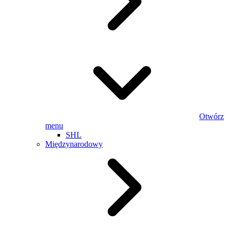
Otwórz
menu
SHL
Międzynarodowy