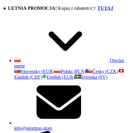
☀️
LETNIA PROMOCJA!
Kupuj z rabatem
👉
TUTAJ
Otwórz
menu
Slovensky (EUR)
Polski (PLN)
Česky (CZK)
English (CHF)
English (EUR)
Svenska (SV)
info@sportzoo.store