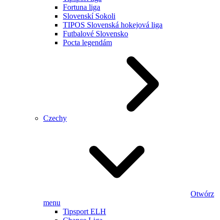
Fortuna liga
Slovenskí Sokoli
TIPOS Slovenská hokejová liga
Futbalové Slovensko
Pocta legendám
Czechy
Otwórz
menu
Tipsport ELH