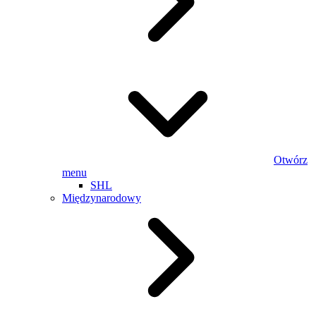
Otwórz
menu
SHL
Międzynarodowy