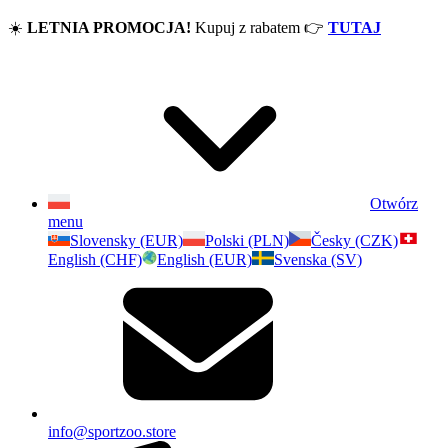
☀️
LETNIA PROMOCJA!
Kupuj z rabatem
👉
TUTAJ
Otwórz
menu
Slovensky (EUR)
Polski (PLN)
Česky (CZK)
English (CHF)
English (EUR)
Svenska (SV)
info@sportzoo.store