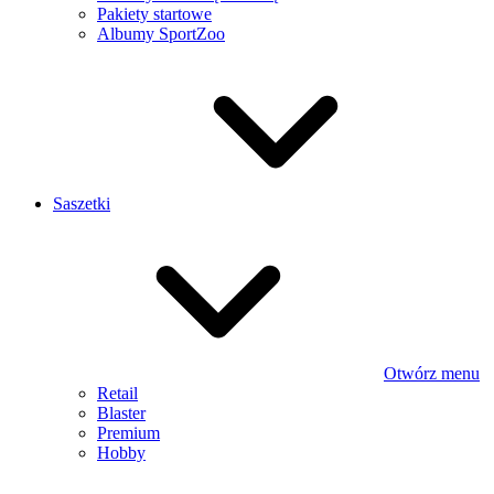
Pakiety startowe
Albumy SportZoo
Saszetki
Otwórz menu
Retail
Blaster
Premium
Hobby