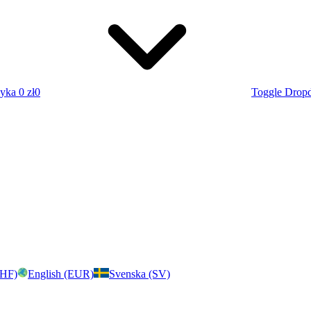
zyka
0 zł
0
Toggle Drop
CHF)
English (EUR)
Svenska (SV)