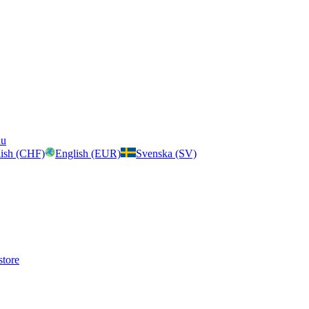
nu
ish (CHF)
English (EUR)
Svenska (SV)
store