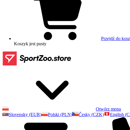
Przejdź do kos
Koszyk
jest pusty
Otwórz menu
Slovensky (EUR)
Polski (PLN)
Česky (CZK)
English (