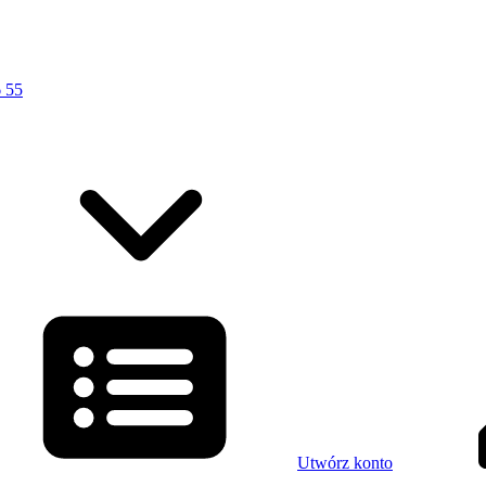
 55
Utwórz konto