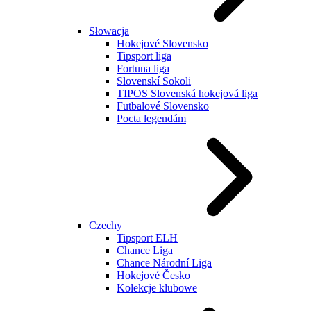
Słowacja
Hokejové Slovensko
Tipsport liga
Fortuna liga
Slovenskí Sokoli
TIPOS Slovenská hokejová liga
Futbalové Slovensko
Pocta legendám
Czechy
Tipsport ELH
Chance Liga
Chance Národní Liga
Hokejové Česko
Kolekcje klubowe