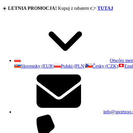
☀️
LETNIA PROMOCJA!
Kupuj z rabatem
👉
TUTAJ
Otwórz me
Slovensky (EUR)
Polski (PLN)
Česky (CZK)
Engl
info@sportzoo.