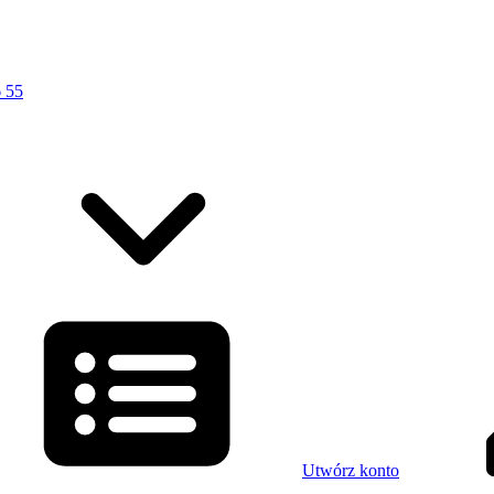
 55
Utwórz konto