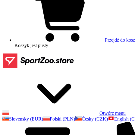
Przejdź do kos
Koszyk
jest pusty
Otwórz menu
Slovensky (EUR)
Polski (PLN)
Česky (CZK)
English (