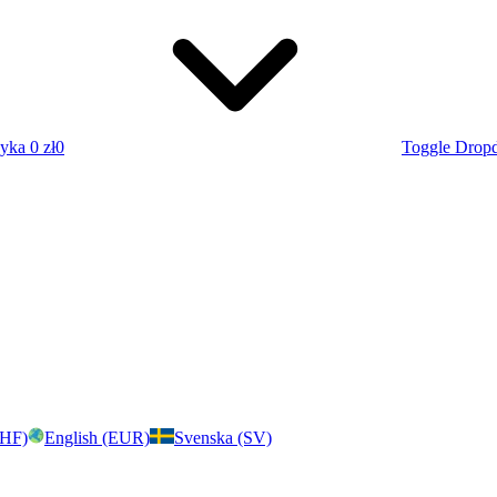
zyka
0 zł
0
Toggle Drop
CHF)
English (EUR)
Svenska (SV)