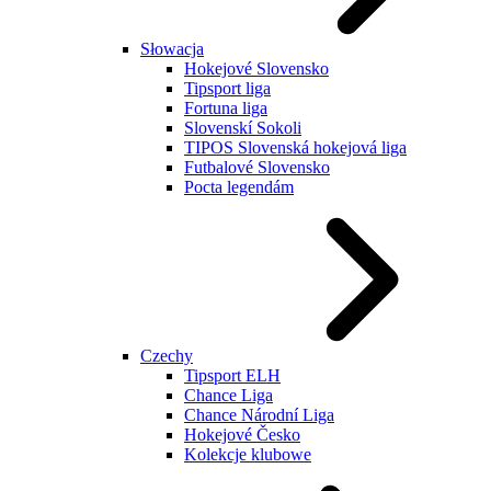
Słowacja
Hokejové Slovensko
Tipsport liga
Fortuna liga
Slovenskí Sokoli
TIPOS Slovenská hokejová liga
Futbalové Slovensko
Pocta legendám
Czechy
Tipsport ELH
Chance Liga
Chance Národní Liga
Hokejové Česko
Kolekcje klubowe