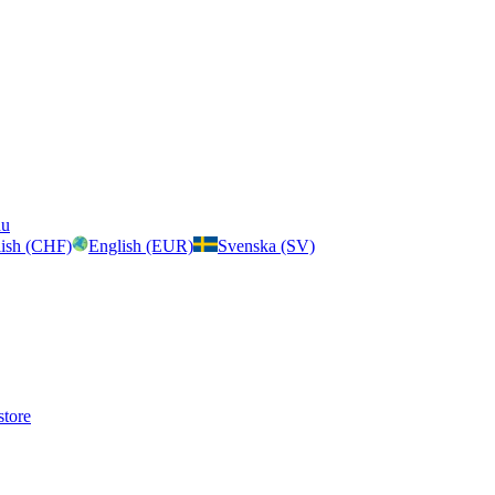
nu
ish (CHF)
English (EUR)
Svenska (SV)
store