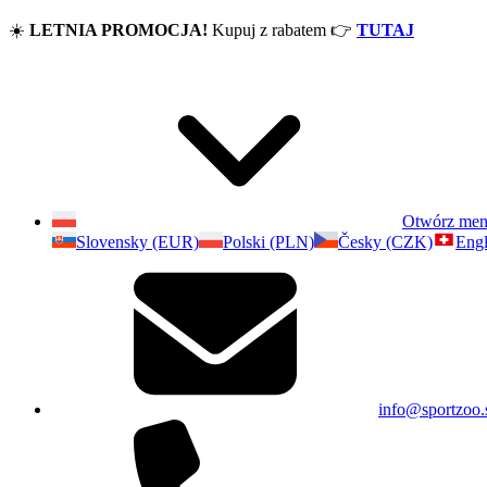
☀️
LETNIA PROMOCJA!
Kupuj z rabatem
👉
TUTAJ
Otwórz me
Slovensky (EUR)
Polski (PLN)
Česky (CZK)
Engl
info@sportzoo.