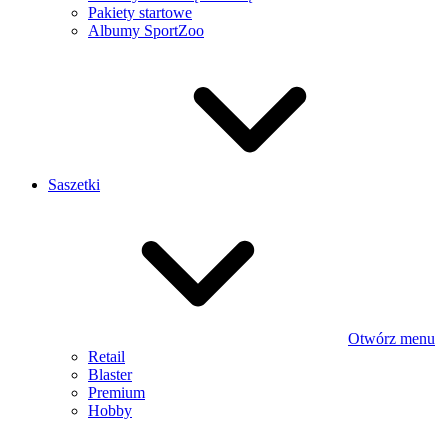
Pakiety startowe
Albumy SportZoo
Saszetki
Otwórz menu
Retail
Blaster
Premium
Hobby