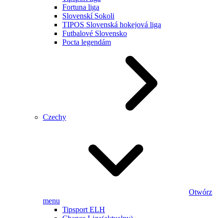
Fortuna liga
Slovenskí Sokoli
TIPOS Slovenská hokejová liga
Futbalové Slovensko
Pocta legendám
Czechy
Otwórz
menu
Tipsport ELH