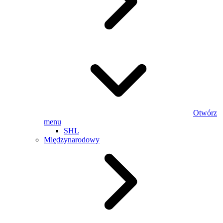
Otwórz
menu
SHL
Międzynarodowy