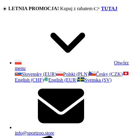
☀️
LETNIA PROMOCJA!
Kupuj z rabatem
👉
TUTAJ
Otwórz
menu
Slovensky (EUR)
Polski (PLN)
Česky (CZK)
English (CHF)
English (EUR)
Svenska (SV)
info@sportzoo.store