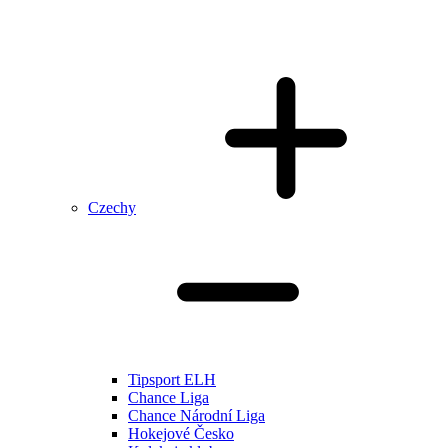
Czechy
Tipsport ELH
Chance Liga
Chance Národní Liga
Hokejové Česko