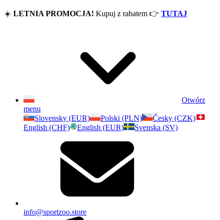
☀️
LETNIA PROMOCJA!
Kupuj z rabatem
👉
TUTAJ
Otwórz
menu
Slovensky (EUR)
Polski (PLN)
Česky (CZK)
English (CHF)
English (EUR)
Svenska (SV)
info@sportzoo.store