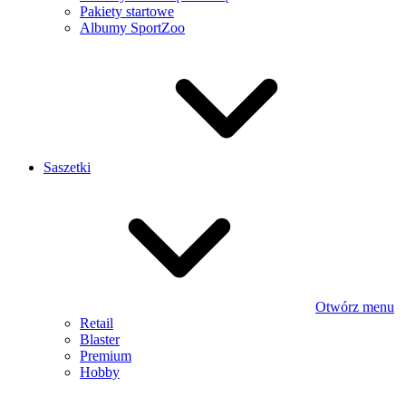
Pakiety startowe
Albumy SportZoo
Saszetki
Otwórz menu
Retail
Blaster
Premium
Hobby