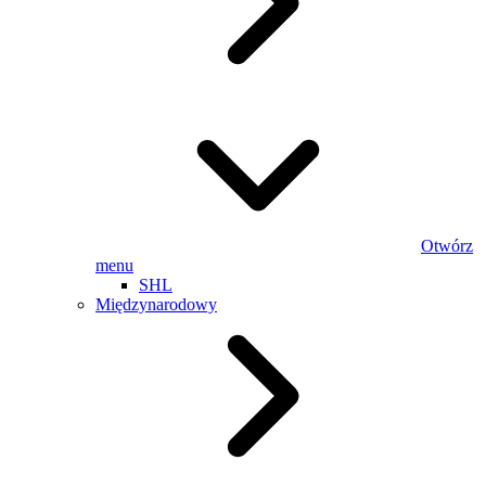
Otwórz
menu
SHL
Międzynarodowy