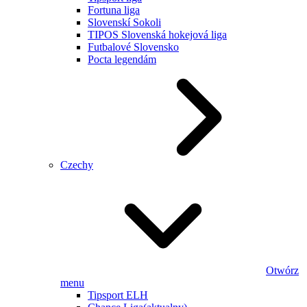
Fortuna liga
Slovenskí Sokoli
TIPOS Slovenská hokejová liga
Futbalové Slovensko
Pocta legendám
Czechy
Otwórz
menu
Tipsport ELH