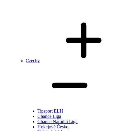
Czechy
Tipsport ELH
Chance Liga
Chance Národní Liga
Hokejové Česko