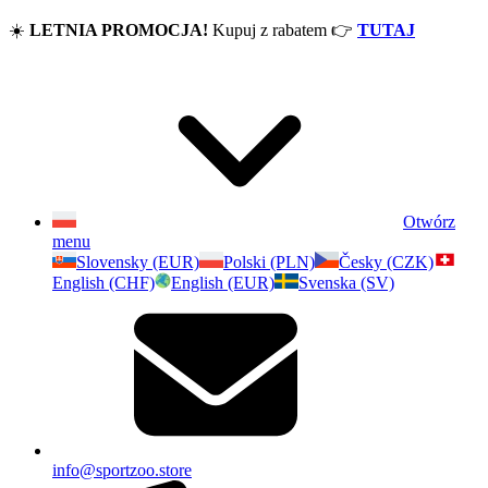
☀️
LETNIA PROMOCJA!
Kupuj z rabatem
👉
TUTAJ
Otwórz
menu
Slovensky (EUR)
Polski (PLN)
Česky (CZK)
English (CHF)
English (EUR)
Svenska (SV)
info@sportzoo.store