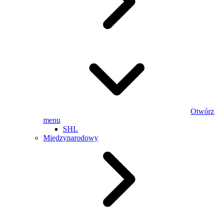
Otwórz
menu
SHL
Międzynarodowy