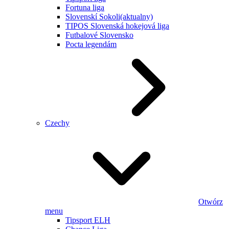
Fortuna liga
Slovenskí Sokoli
(aktualny)
TIPOS Slovenská hokejová liga
Futbalové Slovensko
Pocta legendám
Czechy
Otwórz
menu
Tipsport ELH