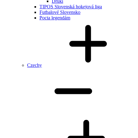
Druki
TIPOS Slovenská hokejová liga
Futbalové Slovensko
Pocta legendám
Czechy