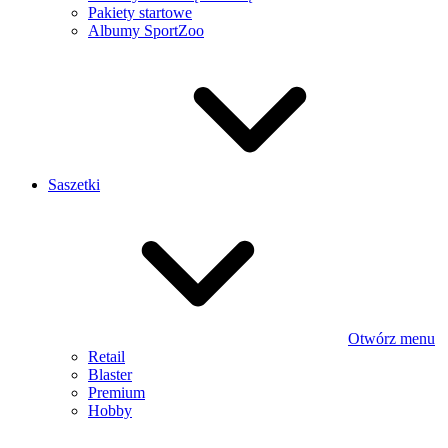
Pakiety startowe
Albumy SportZoo
Saszetki
Otwórz menu
Retail
Blaster
Premium
Hobby