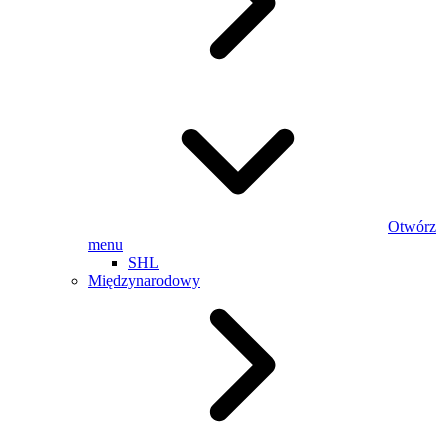
Otwórz
menu
SHL
Międzynarodowy