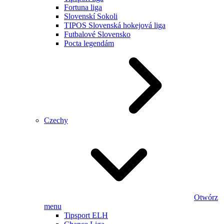
Fortuna liga
Slovenskí Sokoli
TIPOS Slovenská hokejová liga
Futbalové Slovensko
Pocta legendám
Czechy
Otwórz
menu
Tipsport ELH