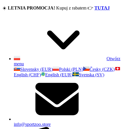
☀️
LETNIA PROMOCJA!
Kupuj z rabatem
👉
TUTAJ
Otwórz
menu
Slovensky (EUR)
Polski (PLN)
Česky (CZK)
English (CHF)
English (EUR)
Svenska (SV)
info@sportzoo.store