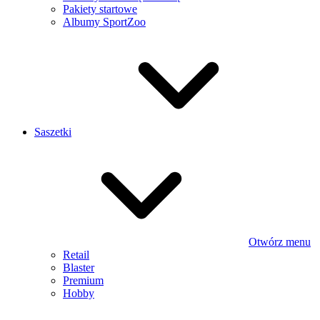
Pakiety startowe
Albumy SportZoo
Saszetki
Otwórz menu
Retail
Blaster
Premium
Hobby