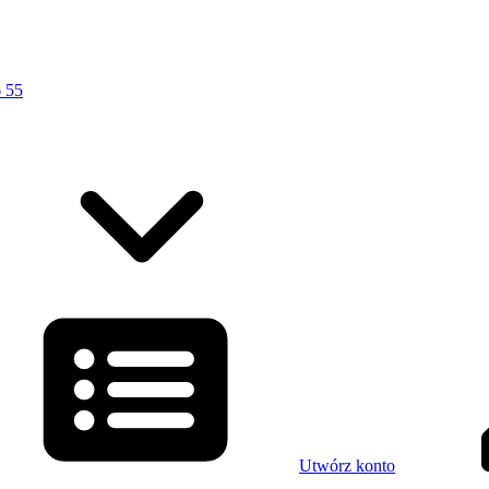
 55
Utwórz konto