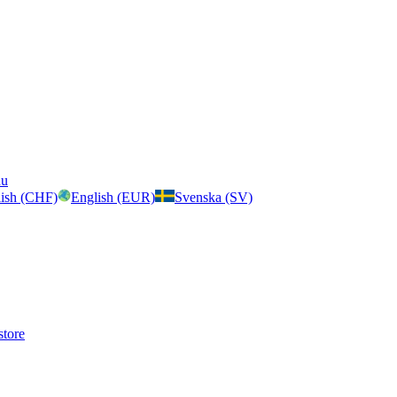
nu
ish (CHF)
English (EUR)
Svenska (SV)
store