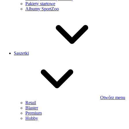
Pakiety startowe
Albumy SportZoo
Saszetki
Otwórz menu
Retail
Blaster
Premium
Hobby