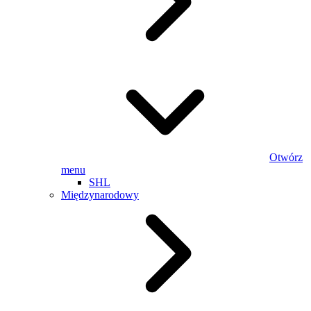
Otwórz
menu
SHL
Międzynarodowy