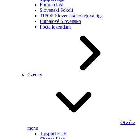
Fortuna liga
Slovenskí Sokoli
TIPOS Slovenská hokejová liga
Futbalové Slovensko
Pocta legendám
Czechy
Otwórz
menu
Tipsport ELH