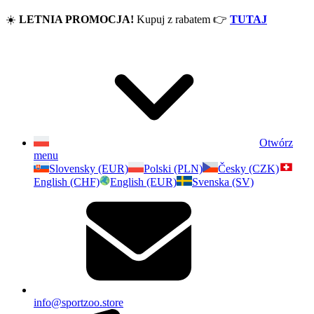
☀️
LETNIA PROMOCJA!
Kupuj z rabatem
👉
TUTAJ
Otwórz
menu
Slovensky (EUR)
Polski (PLN)
Česky (CZK)
English (CHF)
English (EUR)
Svenska (SV)
info@sportzoo.store